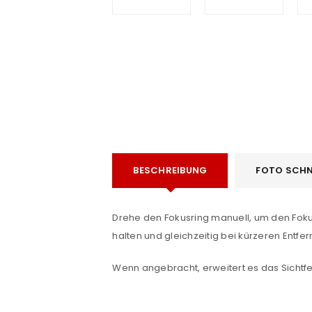
e
BESCHREIBUNG
FOTO SCHN
ANMELDEN
Benutzername oder E-Mail-Adre
Drehe den Fokusring manuell, um den Fokus
halten und gleichzeitig bei kürzeren Entf
Wenn angebracht, erweitert es das Sichtfel
Passwort
*