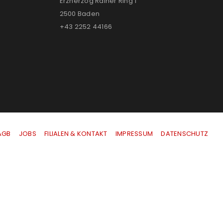
Erzherzog Rainer Ring 1
2500 Baden
+43 2252 44166
AGB
|
JOBS
|
FILIALEN & KONTAKT
|
IMPRESSUM
|
DATENSCHUTZ