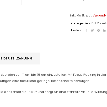
inkl. MwSt.
zzgl.
Versandk
Kategorien:
DJI Zube
Teilen:
EIDER TEILZAHLUNG
REGISTRIEREN
sse
*
E-Mail-Adresse
*
bereich von 11 cm bis 75 cm einzustellen. Mit Focus Peaking in de
ernungen eine natürliche geringe Tiefenschärfe erzeugen.
d der Kamera auf 182° und sorgt für eine stärkere visuelle Wirkung 
Ein Link zum Erstellen eines n
Mail-Adresse gesendet.