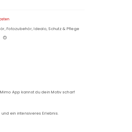
osten
hör
,
Fotozubehör
,
Idealo
,
Schutz & Pflege
r Mimo App kannst du dein Motiv scharf
und ein intensiveres Erlebnis.
euen Passworts wird an deine E-