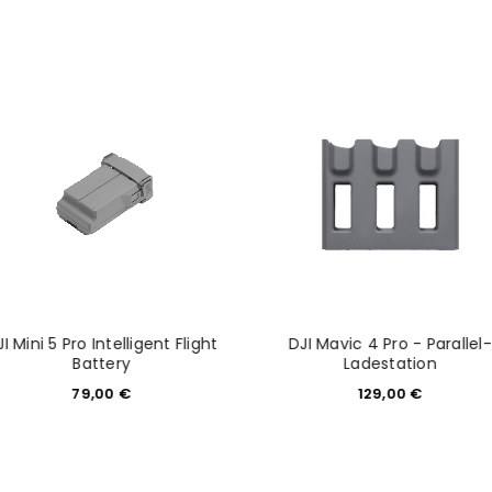
NEWSLETTER ABONNIEREN
tzt durch
WP Captcha
Please select all the ways you 
Angemeldet bleiben
Ich stimme zu
Ja, ich möchte ein Kunden
Datenschutzerklärung
.
*
REGISTRIEREN
I Mini 5 Pro Intelligent Flight
DJI Mavic 4 Pro - Parallel-
Battery
Ladestation
79,00
€
129,00
€