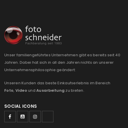
REGISTRIEREN
E-Mail-Adresse
*
Unser familiengeführtes Unternehmen gibt es bereits seit 40
Ein Link zum Erstellen eines neuen Passworts wird an
Jahren. Dabei hat sich in all den Jahren nichts an unserer
deine E-Mail-Adresse gesendet.
Unternehmensphilosophie geändert:
NEWSLETTER ABONNIEREN
Unseren Kunden das beste Einkaufserlebnis im Bereich
Please select all the ways you would like to hear from
Foto
,
Video
und
Ausarbeitung
zu bieten.
us
SOCIAL ICONS
Ich stimme zu
Ja, ich möchte ein Kundenkonto eröffnen und