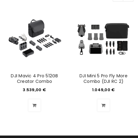
ANMELDEN
Benutzername oder E-Mail-Adresse
*
Passwort
*
DJI Mavic 4 Pro 512GB
DJI Mini 5 Pro Fly More
Creator Combo
Combo (DJI RC 2)
3.539,00
€
1.049,00
€
Anmeldeformular geschützt durch
WP Captcha
Angemeldet bleiben
ANMELDEN
PASSWORT VERGESSEN?