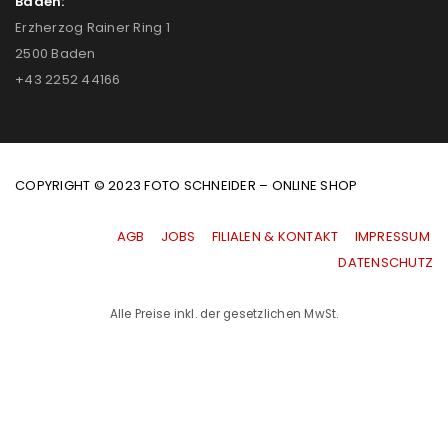
Baden:
Erzherzog Rainer Ring 1
2500 Baden
+43 2252 44166
COPYRIGHT © 2023 FOTO SCHNEIDER – ONLINE SHOP
AGB
|
JOBS
|
FILIALEN & KONTAKT
|
IMPRESSUM
|
DATENSCHUTZ
Alle Preise inkl. der gesetzlichen MwSt.