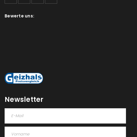
deine E-Mail-Adresse gesendet.
Bewerte uns:
NEWSLETTER ABONNIEREN
Please select all the ways you would like to hear from
us
Ich stimme zu
Ja, ich möchte ein Kundenkonto eröffnen und
akzeptiere die
Datenschutzerklärung
.
*
REGISTRIEREN
Newsletter