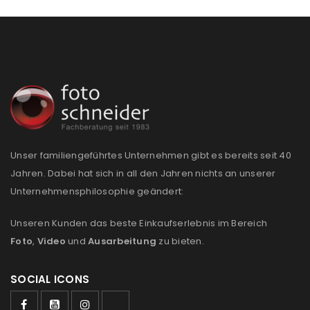
Passwort
*
Anmeldeformular geschützt durch
WP Captcha
Angemeldet bleiben
ANMELDEN
PASSWORT VERGESSEN?
Unser familiengeführtes Unternehmen gibt es bereits seit 40
Jahren. Dabei hat sich in all den Jahren nichts an unserer
Unternehmensphilosophie geändert:
REGISTRIEREN
Unseren Kunden das beste Einkaufserlebnis im Bereich
Foto
,
Video
und
Ausarbeitung
zu bieten.
E-Mail-Adresse
*
SOCIAL ICONS
Ein Link zum Erstellen eines neuen Passworts wird an