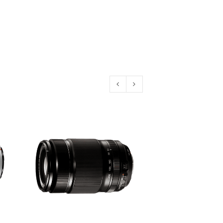
euen Passworts wird an deine E-
would like to hear from us
konto eröffnen und akzeptiere die