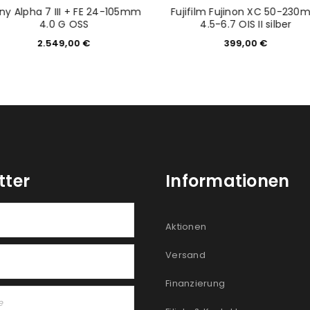
ny Alpha 7 III + FE 24-105mm
Fujifilm Fujinon XC 50-23
4.0 G OSS
4.5-6.7 OIS II silber
2.549,00
€
399,00
€
tter
Informationen
Aktionen
Versand
Finanzierung