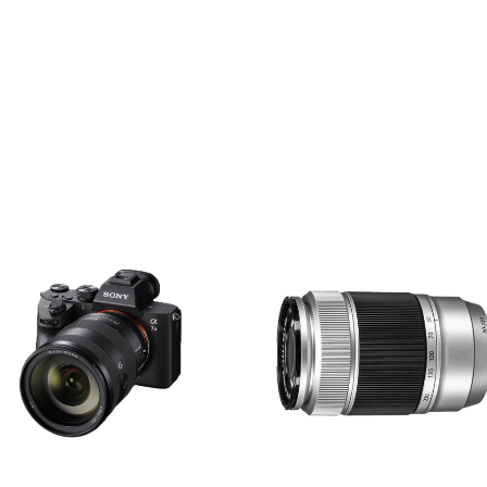
Ein Link zum Erstellen eines n
Mail-Adresse gesendet.
NEWSLETTER ABONNIEREN
tzt durch
WP Captcha
Please select all the ways you 
Angemeldet bleiben
Ich stimme zu
Ja, ich möchte ein Kunden
Datenschutzerklärung
.
*
REGISTRIEREN