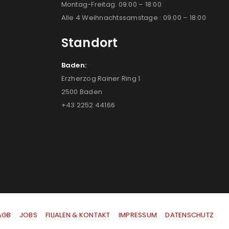
Montag-Freitag: 09:00 – 18:00
Alle 4 Weihnachtssamstage : 09:00 – 18:00
Standort
Baden:
Erzherzog Rainer Ring 1
2500 Baden
+43 2252 44166
AGB
|
JOBS
|
FILIALEN & KONTAKT
|
IMPRESSUM
|
DATENSCHUTZ