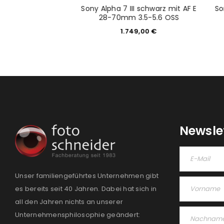
8-16mm 2.8 R LM WR
Sony Alpha 7 III schwarz mit AF E
So
chwarz
28-70mm 3.5-5.6 OSS
499,00
€
1.749,00
€
Newsle
Unser familiengeführtes Unternehmen gibt
es bereits seit 40 Jahren. Dabei hat sich in
all den Jahren nichts an unserer
Unternehmensphilosophie geändert: