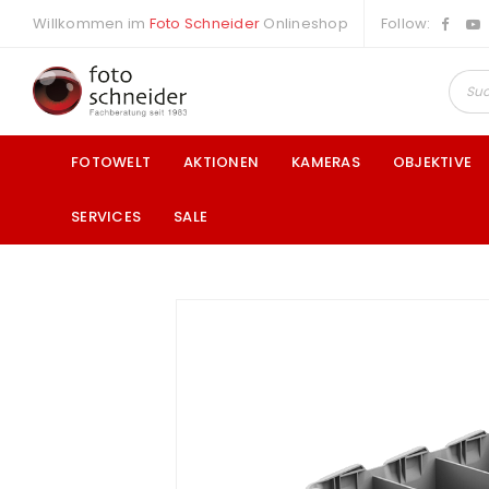
Willkommen im
Foto Schneider
Onlineshop
Follow:
FOTOWELT
AKTIONEN
KAMERAS
OBJEKTIVE
SERVICES
SALE
a