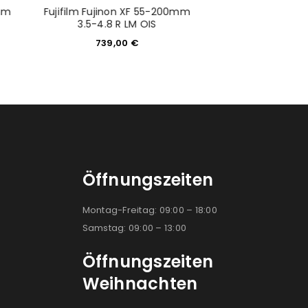
0mm
Fujifilm Fujinon XF 55-200mm
Sony Alpha 7 III
3.5-4.8 R LM OIS
(ILCE-
739,00
€
1.549,
Öffnungszeiten
Montag-Freitag: 09:00 – 18:00
Samstag: 09:00 – 13:00
Öffnungszeiten
Weihnachten