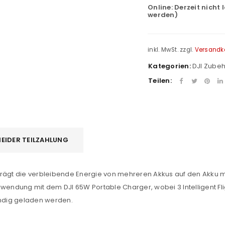
Online:
Derzeit nicht 
werden)
inkl. MwSt.
zzgl.
Versandk
Kategorien:
DJI Zube
Teilen:
EIDER TEILZAHLUNG
REGISTRIEREN
trägt die verbleibende Energie von mehreren Akkus auf den Akku m
wendung mit dem DJI 65W Portable Charger, wobei 3 Intelligent Fligh
sse
*
E-Mail-Adresse
*
ständig geladen werden.