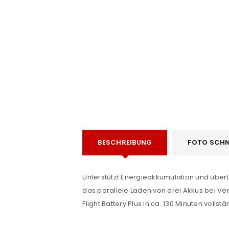
e
BESCHREIBUNG
FOTO SCHN
ANMELDEN
Unterstützt Energieakkumulation und über
das parallele Laden von drei Akkus bei Ver
Benutzername oder E-Mail-Adre
Flight Battery Plus in ca. 130 Minuten voll