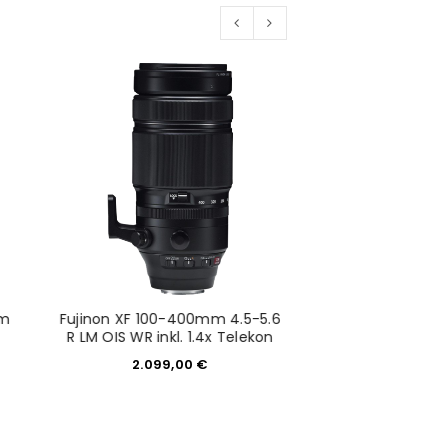
would like to hear from us
konto eröffnen und akzeptiere die
mm
Fujinon XF 100-400mm 4.5-5.6
Fujifilm Fujino
R LM OIS WR inkl. 1.4x Telekon
4.5-6.7 OIS 
2.099,00
€
399,0