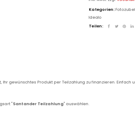
Kategorien:
Fotozube
Idealo
Teilen:
REGISTRIEREN
, Ihr gewünschtes Produkt per Teilzahlung zu finanzieren. Einfach u
sse
*
E-Mail-Adresse
*
gsart "
Santander Teilzahlung
" auswählen.
Ein Link zum Erstellen eines n
Mail-Adresse gesendet.