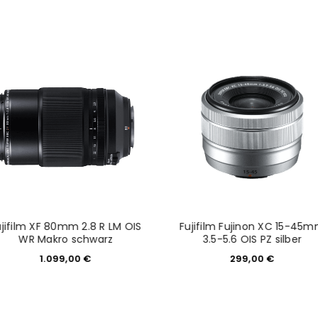
NEWSLETTER ABONNIEREN
tzt durch
WP Captcha
Please select all the ways you 
Angemeldet bleiben
Ich stimme zu
Ja, ich möchte ein Kunden
Datenschutzerklärung
.
*
REGISTRIEREN
ujifilm XF 80mm 2.8 R LM OIS
Fujifilm Fujinon XC 15-45
WR Makro schwarz
3.5-5.6 OIS PZ silber
1.099,00
€
299,00
€