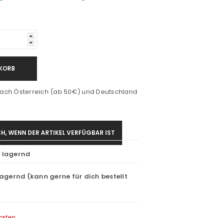
KORB
ach Österreich (ab 50€) und Deutschland
H, WENN DER ARTIKEL VERFÜGBAR IST
t lagernd
lagernd (kann gerne für dich bestellt
osten