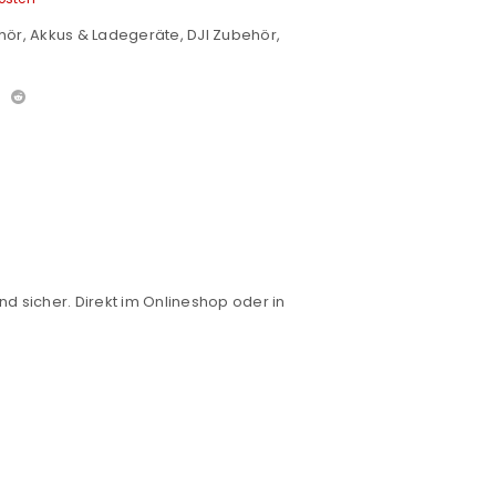
hör
,
Akkus & Ladegeräte
,
DJI Zubehör
,
nd sicher. Direkt im Onlineshop oder in
euen Passworts wird an deine E-