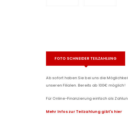
FOTO SCHNEIDER TEILZAHLUNG
e
ANMELDEN
Ab sofort haben Sie bei uns die Möglichkeit
unseren Filialen. Bereits ab 100€ möglich!
Benutzername oder E-Mail-Adre
Für Online-Finanzierung einfach als Zahlun
Mehr Infos zur Teilzahlung gibt's hier
Passwort
*