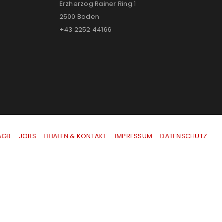
Erzherzog Rainer Ring 1
2500 Baden
+43 2252 44166
AGB
|
JOBS
|
FILIALEN & KONTAKT
|
IMPRESSUM
|
DATENSCHUTZ