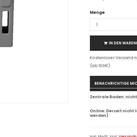
Menge
IN DEN WAREN
Kostenloser Versand n
(ab 100€)
BENACHRICHTIGE MIC
Zentrale Baden:
nich
Online:
Derzeit nicht 
werden)
inkl. MwSt.
zzgl.
Versandk