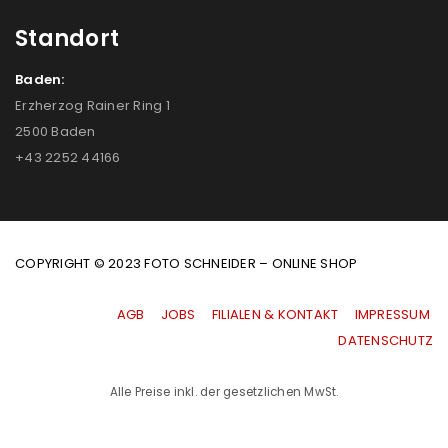
Standort
Baden:
Erzherzog Rainer Ring 1
2500 Baden
+43 2252 44166
COPYRIGHT © 2023 FOTO SCHNEIDER – ONLINE SHOP
AGB
|
JOBS
|
FILIALEN & KONTAKT
|
IMPRESSUM
|
DATENSCHUTZ
Alle Preise inkl. der gesetzlichen MwSt.