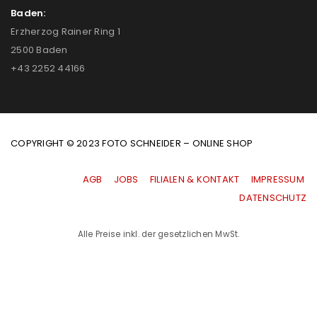
Baden:
Erzherzog Rainer Ring 1
2500 Baden
+43 2252 44166
COPYRIGHT © 2023 FOTO SCHNEIDER – ONLINE SHOP
AGB
|
JOBS
|
FILIALEN & KONTAKT
|
IMPRESSUM
|
DATENSCHUTZ
Alle Preise inkl. der gesetzlichen MwSt.