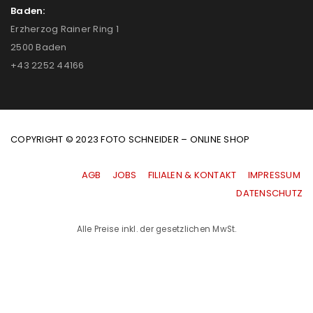
Baden:
Erzherzog Rainer Ring 1
2500 Baden
+43 2252 44166
COPYRIGHT © 2023 FOTO SCHNEIDER – ONLINE SHOP
AGB
|
JOBS
|
FILIALEN & KONTAKT
|
IMPRESSUM
|
DATENSCHUTZ
Alle Preise inkl. der gesetzlichen MwSt.