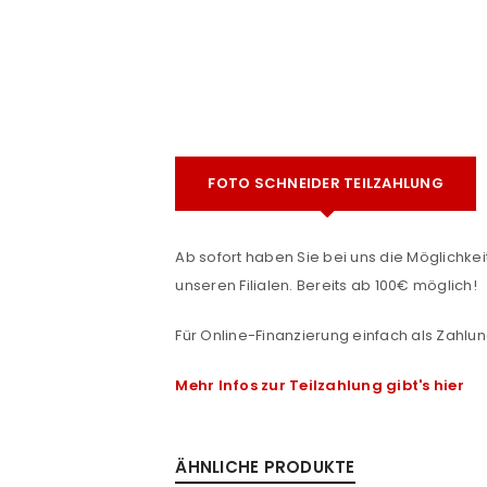
FOTO SCHNEIDER TEILZAHLUNG
e
Ab sofort haben Sie bei uns die Möglichkeit
ANMELDEN
unseren Filialen. Bereits ab 100€ möglich!
Benutzername oder E-Mail-Adre
Für Online-Finanzierung einfach als Zahlun
Mehr Infos zur Teilzahlung gibt's hier
Passwort
*
ÄHNLICHE PRODUKTE