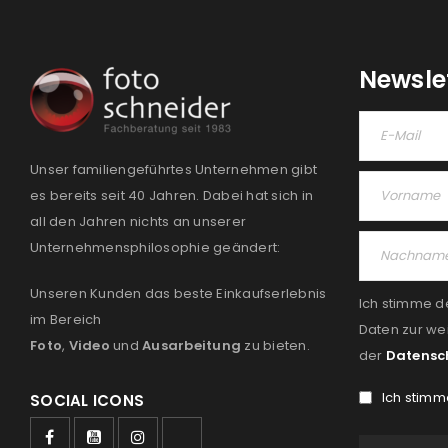
Newsle
Unser familiengeführtes Unternehmen gibt
es bereits seit 40 Jahren. Dabei hat sich in
all den Jahren nichts an unserer
Unternehmensphilosophie geändert:
Unseren Kunden das beste Einkaufserlebnis
Ich stimme d
im Bereich
Daten zur we
Foto
,
Video
und
Ausarbeitung
zu bieten.
der
Datensc
Ich stimm
SOCIAL ICONS