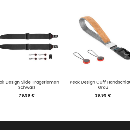
NEWSLETTER ABONNIEREN
tzt durch
WP Captcha
Please select all the ways you 
Angemeldet bleiben
Ich stimme zu
Ja, ich möchte ein Kunden
Datenschutzerklärung
.
*
REGISTRIEREN
ak Design Slide Trageriemen
Peak Design Cuff Handschla
Schwarz
Grau
79,99
€
39,99
€