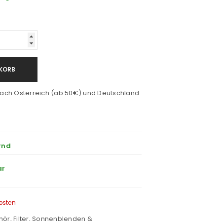
KORB
ach Österreich (ab 50€) und Deutschland
rnd
ar
osten
hör
,
Filter, Sonnenblenden &