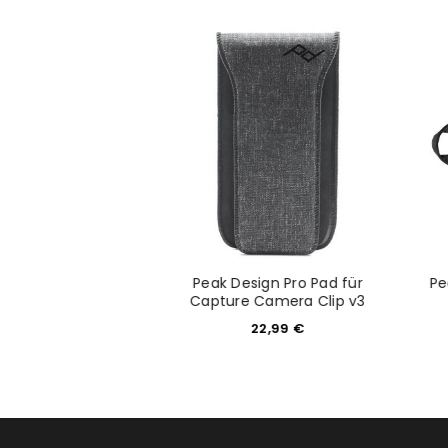
Anmeldeformular geschü
ANMELDEN
PASSWORT VERGESSEN?
Peak Design Pro Pad für
Pe
2X TC WR schwarz
Capture Camera Clip v3
89,00
€
22,99
€