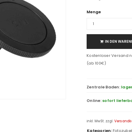
Menge
IN DEN WAREN
Kostenloser Versand n
(ab 100€)
Zentrale Baden:
lage
Online:
sofort lieferb
inkl. MwSt.
zzgl.
Versandk
Kategorien:
Fotozube