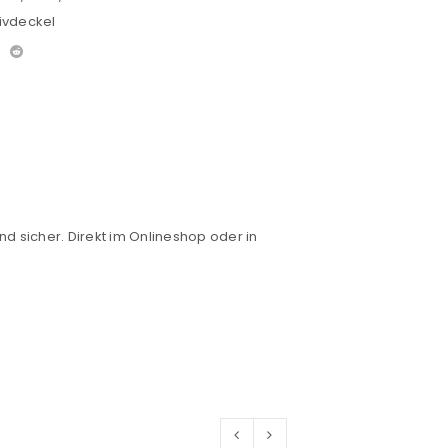
ivdeckel
nd sicher. Direkt im Onlineshop oder in
euen Passworts wird an deine E-