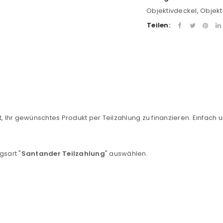
Objektivdeckel
,
Objekt
Teilen:
, Ihr gewünschtes Produkt per Teilzahlung zu finanzieren. Einfach u
REGISTRIEREN
sse
*
E-Mail-Adresse
*
gsart "
Santander Teilzahlung
" auswählen.
Ein Link zum Erstellen eines n
Mail-Adresse gesendet.