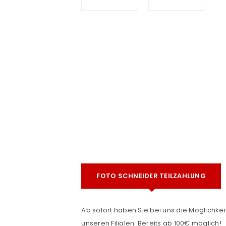
e
ANMELDEN
FOTO SCHNEIDER TEILZAHLUNG
Benutzername oder E-Mail-Adre
Ab sofort haben Sie bei uns die Möglichkeit
unseren Filialen. Bereits ab 100€ möglich!