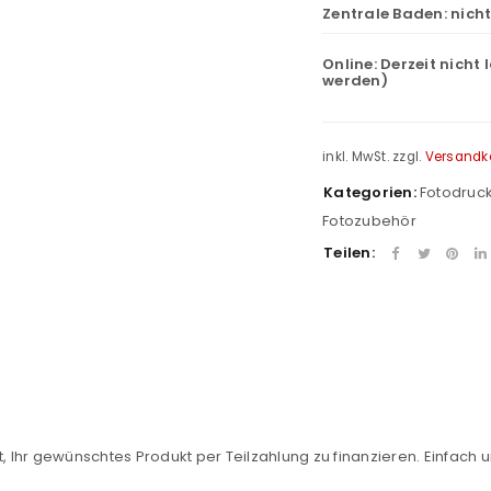
Zentrale Baden:
nich
Online:
Derzeit nicht 
werden)
inkl. MwSt.
zzgl.
Versandk
Kategorien:
Fotodruc
Fotozubehör
Teilen:
REGISTRIEREN
sse
*
E-Mail-Adresse
*
, Ihr gewünschtes Produkt per Teilzahlung zu finanzieren. Einfach u