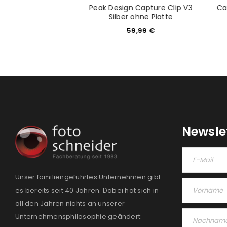
 Micro Anchor 4x
Peak Design Capture Clip V3
Ca
ufe Rot/Schwarz
Silber ohne Platte
6,99
€
59,99
€
Newsle
Unser familiengeführtes Unternehmen gibt
es bereits seit 40 Jahren. Dabei hat sich in
all den Jahren nichts an unserer
Unternehmensphilosophie geändert: