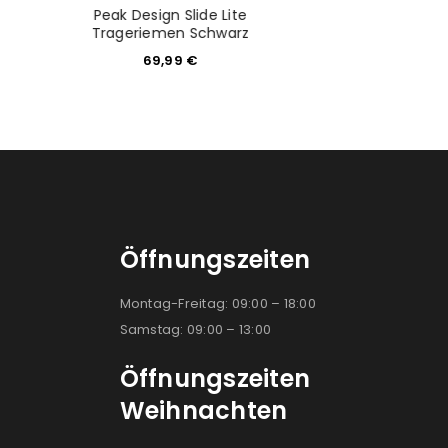
Peak Design Slide Lite
Peak Design S
Trageriemen Schwarz
69,9
69,99
€
Öffnungszeiten
Montag-Freitag: 09:00 – 18:00
Samstag: 09:00 – 13:00
Öffnungszeiten
Weihnachten