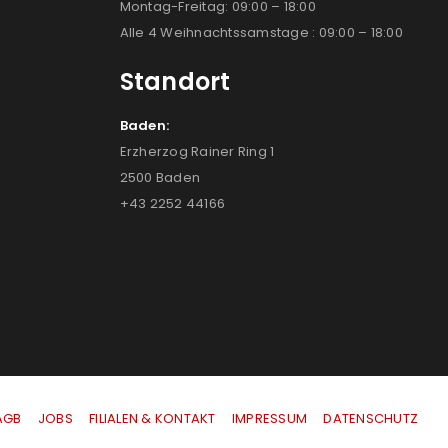
Montag-Freitag: 09:00 – 18:00
Alle 4 Weihnachtssamstage : 09:00 – 18:00
Standort
Baden:
Erzherzog Rainer Ring 1
2500 Baden
+43 2252 44166
AGB
|
JOBS
|
FILIALEN & KONTAKT
|
IMPRESSUM
|
DATENSCHUTZ