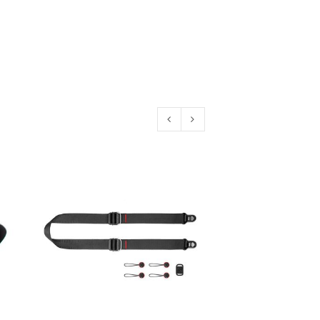
euen Passworts wird an deine E-
would like to hear from us
konto eröffnen und akzeptiere die