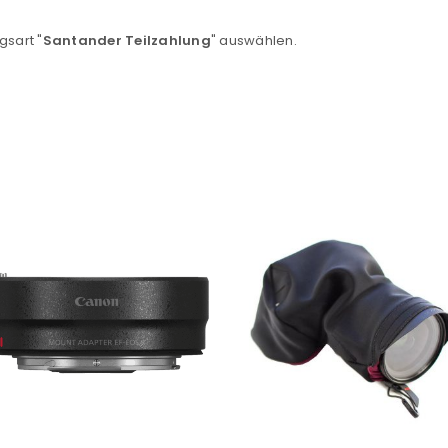
Ein Link zum Erstellen eines n
gsart "
Santander Teilzahlung
" auswählen.
Mail-Adresse gesendet.
NEWSLETTER ABONNIEREN
tzt durch
WP Captcha
Please select all the ways you 
Angemeldet bleiben
Ich stimme zu
Ja, ich möchte ein Kunden
Datenschutzerklärung
.
*
REGISTRIEREN