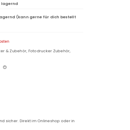
t lagernd
lagernd (kann gerne für dich bestellt
osten
ker & Zubehör
,
Fotodrucker Zubehör
,
nd sicher. Direkt im Onlineshop oder in