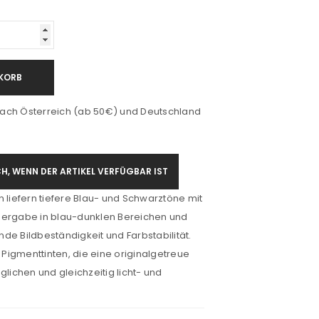
KORB
ach Österreich (ab 50€) und Deutschland
H, WENN DER ARTIKEL VERFÜGBAR IST
n liefern tiefere Blau- und Schwarztöne mit
dergabe in blau-dunklen Bereichen und
de Bildbeständigkeit und Farbstabilität.
d Pigmenttinten, die eine originalgetreue
ichen und gleichzeitig licht- und