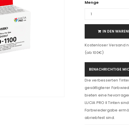
Menge
IN DEN WAREN
Kostenloser Versand n
(ab 100€)
BENACHRICHTIGE MIC
Die verbesserten Tinte
gesättigterer Farbwie
bieten eine hevorragen
LUCIA PRO II Tinten sin
Farbwiedergabe ermögl
abriebfest sind.