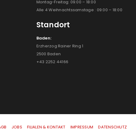
Montag-Freitag: 09:00 – 18:00
Alle 4 Weihnachtssamstage : 09:00 – 18:00
Standort
Baden:
Erzherzog Rainer Ring 1
2500 Baden
+43 2252 44166
AGB
|
JOBS
|
FILIALEN & KONTAKT
|
IMPRESSUM
|
DATENSCHUTZ