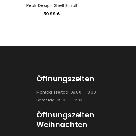
Peak Design Cap
Peak Design Shell Small
Schwarz inkl
59,99
€
79,9
Öffnungszeiten
Montag-Freitag: 09:00 – 18:00
Samstag: 09:00 – 13:00
Öffnungszeiten
Weihnachten