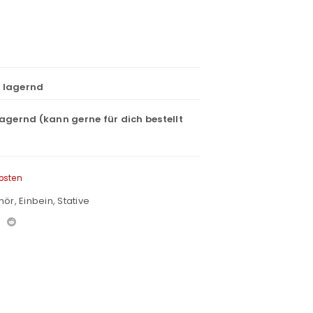
t lagernd
lagernd (kann gerne für dich bestellt
osten
hör
,
Einbein
,
Stative
euen Passworts wird an deine E-