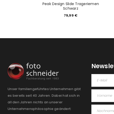
ttadapter EF-EOS
Peak Design Slide Trageriemen
R
Schwarz
09,00
€
79,99
€
Newsle
Unser familiengeführtes Unternehmen gibt
es bereits seit 40 Jahren. Dabei hat sich in
all den Jahren nichts an unserer
Unternehmensphilosophie geändert: