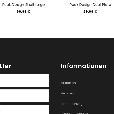
Peak Design Shell Large
Peak Design Dual Plate
69,99
€
29,99
€
tter
Informationen
Aktionen
Versand
Finanzierung