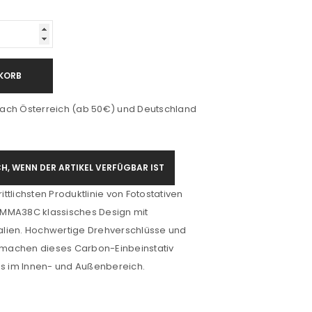
KORB
ach Österreich (ab 50€) und Deutschland
H, WENN DER ARTIKEL VERFÜGBAR IST
rittlichsten Produktlinie von Fotostativen
MMA38C klassisches Design mit
rialien. Hochwertige Drehverschlüsse und
machen dieses Carbon-Einbeinstativ
gs im Innen- und Außenbereich.