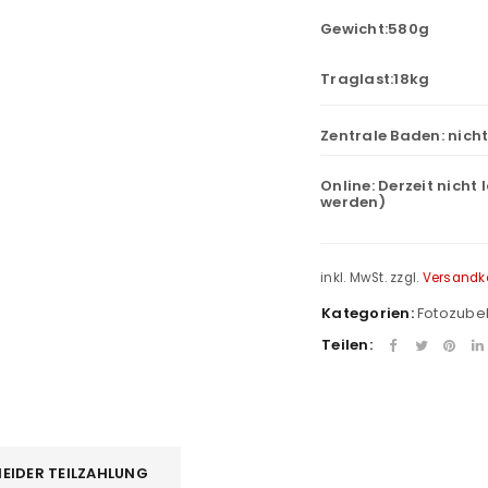
Gewicht:580g
Traglast:18kg
Zentrale Baden:
nich
Online:
Derzeit nicht 
werden)
inkl. MwSt.
zzgl.
Versandk
REGISTRIEREN
Kategorien:
Fotozube
Teilen:
sse
*
E-Mail-Adresse
*
Ein Link zum Erstellen eines n
EIDER TEILZAHLUNG
Mail-Adresse gesendet.