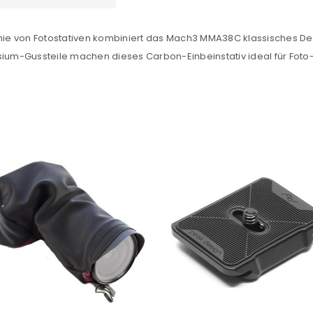
NEWSLETTER ABONNIEREN
tlinie von Fotostativen kombiniert das Mach3 MMA38C klassisches Desi
tzt durch
WP Captcha
um-Gussteile machen dieses Carbon-Einbeinstativ ideal für Foto
Please select all the ways you 
Angemeldet bleiben
Ich stimme zu
Ja, ich möchte ein Kunden
Datenschutzerklärung
.
*
REGISTRIEREN