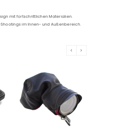
gn mit fortschrittlichen Materialien.
-Shootings im Innen- und Außenbereich.
would like to hear from us
konto eröffnen und akzeptiere die