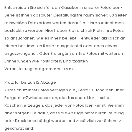
Entscheiden Sie sich für den Klassiker in unserer Fotoalben-
Serie ist Ihnen absoluter Gestaltungsfreiraum sicher: 60 Seiten
reinweißen Fotokartons warten darauf, mit Ihren Aufnahmen
bestückt zu werden. Hier haben Sie reichlich Platz, Ihre Fotos
so anzuordnen, wie es Ihnen beliebt – entweder akribisch an
einem bestimmten Raster ausgerichtet oder doch etwas
ungezwungener. Oder Sie ergänzen Ihre Fotos mit weiteren
Erinnerungen wie Postkarten, Eintrittkarten,
Veranstaltungsprogrammen u.v.m.
Platz für bis zu 312 Abzüge
Zum Schutz Ihrer Fotos verfügen die „Terra“-Buchalben über
Pergamin-Zwischenseiten, die das charakteristische
ANMELDEN
Rascheln erzeugen, das jeder von Fotoalben kennt. Vielmehr
aber sorgen Sie dafür, dass die Abzüge nicht durch Reibung
oder Druck beschädigt werden und zusätzlich vor Schmutz
Benutzername oder E-Mail-Adresse
*
geschützt sind.