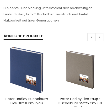
Die echte Buchbindung unterstreicht den hochwertigen
Passwort
*
Eindruck der „Terra“-Buchalben zusätzlich und bietet
Haltbarkeit auf über Generationen.
Anmeldeformular geschützt durch
WP Captcha
ÄHNLICHE PRODUKTE
Angemeldet bleiben
ANMELDEN
PASSWORT VERGESSEN?
REGISTRIEREN
E-Mail-Adresse
*
Peter Hadley Buchalbum
Peter Hadley Live taupe
Live 30x31 cm, blau
Buchalbum 25x25 cm, 60