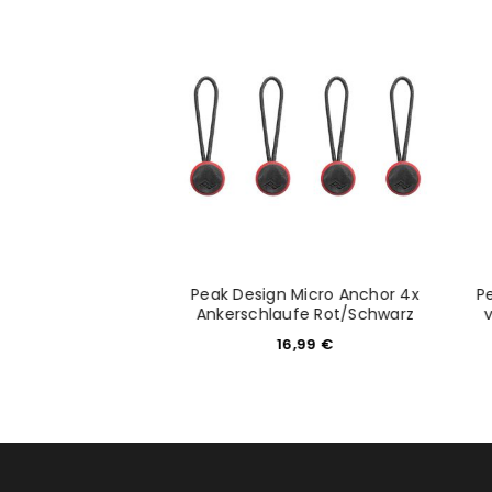
Anmeldeformular geschü
ANMELDEN
PASSWORT VERGESSEN?
rol Ring Mount
Peak Design Micro Anchor 4x
P
r EF-EOS R
Ankerschlaufe Rot/Schwarz
19,00
€
16,99
€