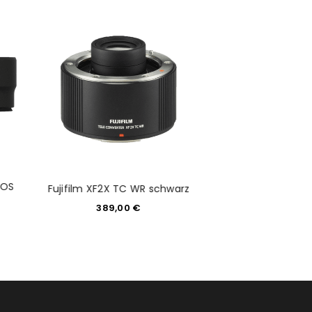
would like to hear from us
konto eröffnen und akzeptiere die
EOS
Fujifilm XF2X TC WR schwarz
Peak Design S
389,00
€
59,9