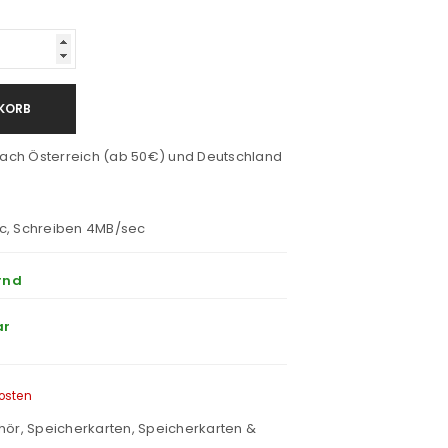
KORB
ach Österreich (ab 50€) und Deutschland
ec, Schreiben 4MB/sec
rnd
ar
osten
hör
,
Speicherkarten
,
Speicherkarten &