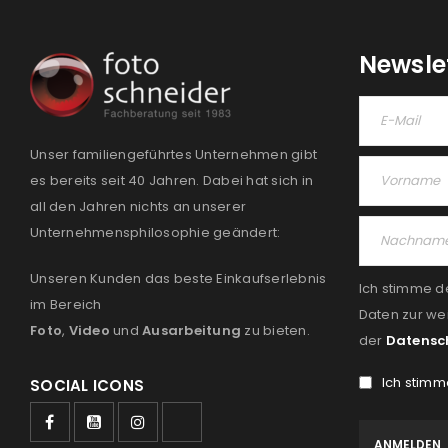
Newsle
Unser familiengeführtes Unternehmen gibt
es bereits seit 40 Jahren. Dabei hat sich in
all den Jahren nichts an unserer
Unternehmensphilosophie geändert:
Unseren Kunden das beste Einkaufserlebnis
Ich stimme d
im Bereich
Daten zur we
Foto
,
Video
und
Ausarbeitung
zu bieten.
der
Datensc
Ich stimm
SOCIAL ICONS