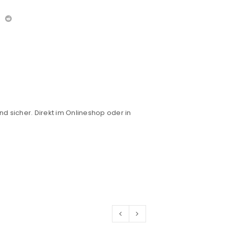
nd sicher. Direkt im Onlineshop oder in
euen Passworts wird an deine E-