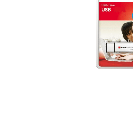
ra
era
amera