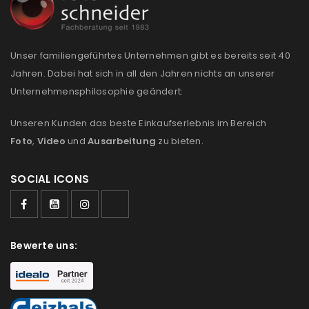
Anmeldeformular geschützt durch
WP Captcha
Unser familiengeführtes Unternehmen gibt es bereits seit 40
Angemeldet bleiben
ANMELDEN
Jahren. Dabei hat sich in all den Jahren nichts an unserer
Unternehmensphilosophie geändert:
PASSWORT VERGESSEN?
Unseren Kunden das beste Einkaufserlebnis im Bereich
Foto
,
Video
und
Ausarbeitung
zu bieten.
REGISTRIEREN
SOCIAL ICONS
E-Mail-Adresse
*
Bewerte uns:
Ein Link zum Erstellen eines neuen Passworts wird an
deine E-Mail-Adresse gesendet.
NEWSLETTER ABONNIEREN