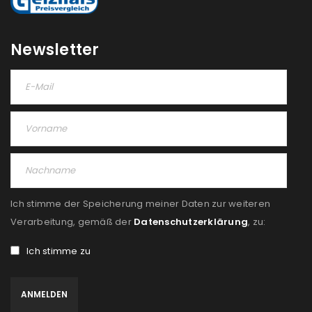
Please select all the ways you would like to hear from
us
Newsletter
Ich stimme zu
Ja, ich möchte ein Kundenkonto eröffnen und
akzeptiere die
Datenschutzerklärung
.
*
REGISTRIEREN
Ich stimme der Speicherung meiner Daten zur weiteren
Verarbeitung, gemäß der
Datenschutzerklärung
, zu:
Ich stimme zu