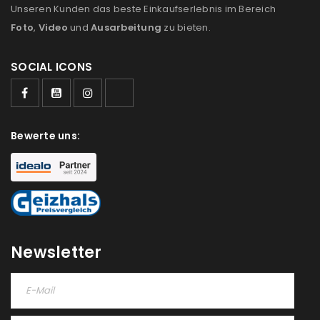
Unseren Kunden das beste Einkaufserlebnis im Bereich
Ich stimme zu
Foto
,
Video
und
Ausarbeitung
zu bieten.
Ja, ich möchte ein Kundenkonto eröffnen und
SOCIAL ICONS
akzeptiere die
Datenschutzerklärung
.
*
REGISTRIEREN
Bewerte uns:
Newsletter