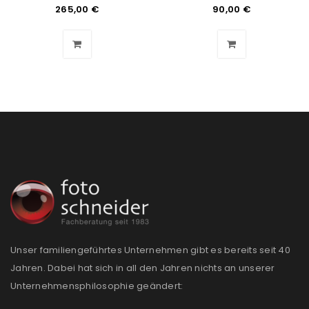
Angemeldet bleiben
ANMELDEN
265,00
€
90,00
€
PASSWORT VERGESSEN?
REGISTRIEREN
E-Mail-Adresse
*
Ein Link zum Erstellen eines neuen Passworts wird an
deine E-Mail-Adresse gesendet.
NEWSLETTER ABONNIEREN
Unser familiengeführtes Unternehmen gibt es bereits seit 40
Jahren. Dabei hat sich in all den Jahren nichts an unserer
Please select all the ways you would like to hear from
Unternehmensphilosophie geändert:
us