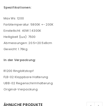
Spezifikationen:
Max Ws: 1200
Farbtemperatur: 5800K +- 200K
ANMELDEN
Einstellicht: 40W | 4300K
Helligkeit (Lux): 7500
Benutzername oder E-Mail-Adresse
*
Abmessungen: 20.5×20.5x8cm
Gewicht: 1.76kg
Passwort
*
In der Verpackung:
R1200 Ringblitzkopf
FLB-02 Klappbare Halterung
Anmeldeformular geschützt durch
WP Captcha
UBB-02 Regenschirmhalterung
Original-Verpackung
Angemeldet bleiben
ANMELDEN
ÄHNLICHE PRODUKTE
PASSWORT VERGESSEN?