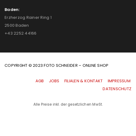
Baden:
Erzherzog Rainer Ring 1
2500 Baden
+43 2252 44166
COPYRIGHT © 2023 FOTO SCHNEIDER – ONLINE SHOP
AGB
|
JOBS
|
FILIALEN & KONTAKT
|
IMPRESSUM
|
DATENSCHUTZ
Alle Preise inkl. der gesetzlichen MwSt.