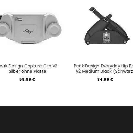
tzt durch
WP Captcha
Please select all the ways you 
Angemeldet bleiben
Ich stimme zu
Ja, ich möchte ein Kunden
Datenschutzerklärung
.
*
REGISTRIEREN
eak Design Capture Clip V3
Peak Design Everyday Hip Be
Silber ohne Platte
v2 Medium Black (Schwarz
59,99
€
34,99
€