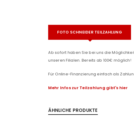
FOTO SCHNEIDER TEILZAHLUNG
Ab sofort haben Sie bei uns die Möglichkeit
unseren Filialen. Bereits ab 100€ möglich!
ANMELDEN
e
Für Online-Finanzierung einfach als Zahlun
Benutzername oder E-Mail-Adre
Mehr Infos zur Teilzahlung gibt's hier
Passwort
*
ÄHNLICHE PRODUKTE