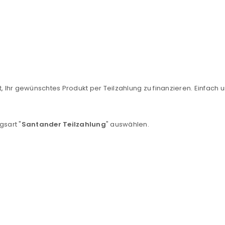
, Ihr gewünschtes Produkt per Teilzahlung zu finanzieren. Einfach u
REGISTRIEREN
gsart "
Santander Teilzahlung
" auswählen.
sse
*
E-Mail-Adresse
*
Ein Link zum Erstellen eines n
Mail-Adresse gesendet.
NEWSLETTER ABONNIEREN