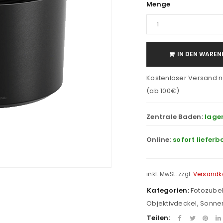
Menge
IN DEN WAREN
Kostenloser Versand n
(ab 100€)
Zentrale Baden:
lage
Online:
sofort lieferb
inkl. MwSt.
zzgl.
Versandk
Kategorien:
Fotozube
Objektivdeckel
,
Sonne
Teilen: