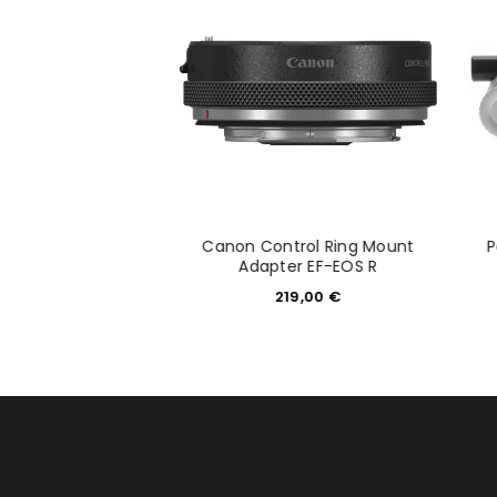
Anmeldeformular geschü
ANMELDEN
PASSWORT VERGESSEN?
ttadapter EF-EOS
Canon Control Ring Mount
P
R
Adapter EF-EOS R
09,00
€
219,00
€