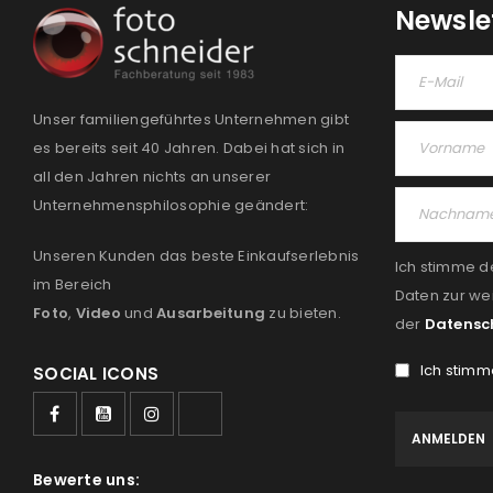
Newsle
Unser familiengeführtes Unternehmen gibt
es bereits seit 40 Jahren. Dabei hat sich in
all den Jahren nichts an unserer
Unternehmensphilosophie geändert:
Unseren Kunden das beste Einkaufserlebnis
Ich stimme d
im Bereich
Daten zur we
Foto
,
Video
und
Ausarbeitung
zu bieten.
der
Datensc
Ich stimm
SOCIAL ICONS
Bewerte uns: