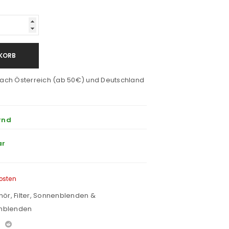
KORB
ach Österreich (ab 50€) und Deutschland
rnd
ar
osten
hör
,
Filter, Sonnenblenden &
nblenden