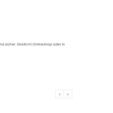
nd sicher. Direkt im Onlineshop oder in
euen Passworts wird an deine E-