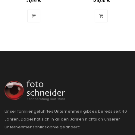
21,99
€
129,00
€
Ein Link zum Erstellen eines neuen Passworts wird an
deine E-Mail-Adresse gesendet.
NEWSLETTER ABONNIEREN
Please select all the ways you would like to hear from
us
Ich stimme zu
Ja, ich möchte ein Kundenkonto eröffnen und
akzeptiere die
Datenschutzerklärung
.
*
Unser familiengeführtes Unternehmen gibt es bereits seit 40
REGISTRIEREN
Jahren. Dabei hat sich in all den Jahren nichts an unserer
Unternehmensphilosophie geändert: