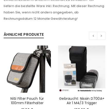
Benutzername oder E-Mail-Adresse
*
liefern die bestellte Ware inkl. Rechnung. Mit dieser Rechnung
haben Sie, wenn nicht anders angegeben, ab
Rechnungsdatum 12 Monate Gewährleistung!
Passwort
*
ÄHNLICHE PRODUKTE
Anmeldeformular geschützt durch
WP Captcha
Angemeldet bleiben
ANMELDEN
PASSWORT VERGESSEN?
REGISTRIEREN
NiSi Filter Pouch für
Gebraucht: Nissin D700A+
100mm Filterhalter
Air 1 M4/3 Trigger
E-Mail-Adresse
*