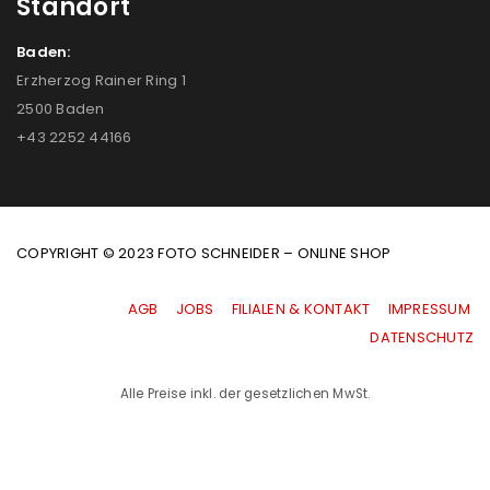
Standort
Baden:
Erzherzog Rainer Ring 1
2500 Baden
+43 2252 44166
COPYRIGHT © 2023 FOTO SCHNEIDER – ONLINE SHOP
AGB
|
JOBS
|
FILIALEN & KONTAKT
|
IMPRESSUM
|
DATENSCHUTZ
Alle Preise inkl. der gesetzlichen MwSt.