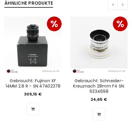
ÄHNLICHE PRODUKTE
Passwort
*
%
%
Anmeldeformular geschützt durch
WP Captcha
Angemeldet bleiben
ANMELDEN
PASSWORT VERGESSEN?
Gebraucht: Fujinon XF
Gebraucht: Schneider-
14MM 2.8 R - SN:47A02378
Kreuznach 28mm F4 SN:
REGISTRIEREN
6334698
305,15
€
24,65
€
E-Mail-Adresse
*
Ein Link zum Erstellen eines neuen Passworts wird an