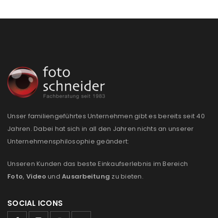
deine E-Mail-Adresse gesendet.
NEWSLETTER ABONNIEREN
Please select all the ways you would like to hear from
us
Ich stimme zu
Ja, ich möchte ein Kundenkonto eröffnen und
Unser familiengeführtes Unternehmen gibt es bereits seit 40
akzeptiere die
Datenschutzerklärung
.
*
Jahren. Dabei hat sich in all den Jahren nichts an unserer
Unternehmensphilosophie geändert:
REGISTRIEREN
Unseren Kunden das beste Einkaufserlebnis im Bereich
Foto
,
Video
und
Ausarbeitung
zu bieten.
SOCIAL ICONS