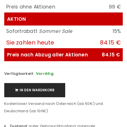
Preis ohne Aktionen
99 €
AKTION
Sofortrabatt
Sommer Sale
15%
Sie zahlen heute
84.15 €
Preis nach Abzug aller Aktionen
84.15 €
Verfügbarkeit:
Vorrätig
IN DEN WARENKORB
Kostenloser Versand nach Österreich (ab 50€) und
Deutschland (ab 100€)
Zustand:
guter Gebrauchtzustand, minimale