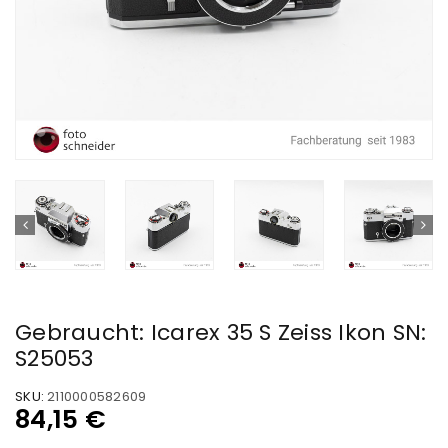
Gebraucht: Icarex 35 S Zeiss Ikon SN:
S25053
SKU:
2110000582609
84,15
€