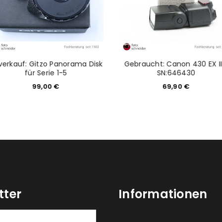
verkauf: Gitzo Panorama Disk
Gebraucht: Canon 430 EX II
für Serie 1-5
SN:646430
99,00
€
69,90
€
tter
Informationen