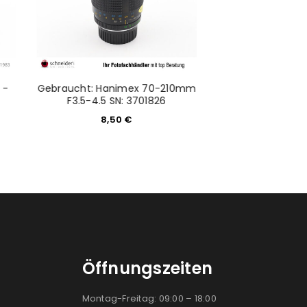
 -
Gebraucht: Hanimex 70-210mm
Gebraucht
F3.5-4.5 SN: 3701826
Doppelad
Zweifachs
8,50
€
149,0
Öffnungszeiten
Montag-Freitag: 09:00 – 18:00