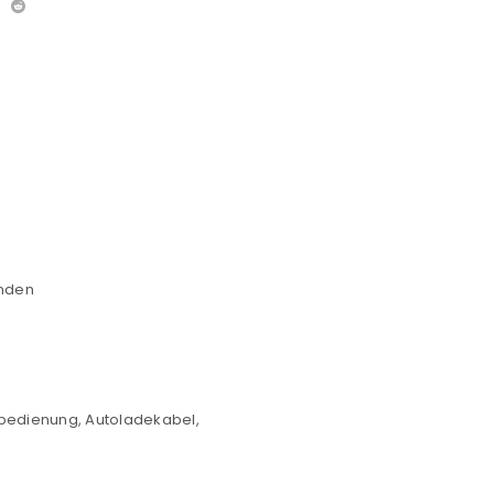
anden
euen Passworts wird an deine E-
bedienung, Autoladekabel,
would like to hear from us