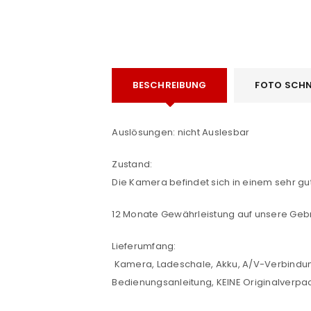
BESCHREIBUNG
FOTO SCHN
ANMELDEN
Auslösungen: nicht Auslesbar
Benutzername oder E-Mail-Adre
Zustand:
Die Kamera befindet sich in einem sehr 
Passwort
*
12 Monate Gewährleistung auf unsere Geb
Lieferumfang:
Kamera, Ladeschale, Akku, A/V-Verbindun
Bedienungsanleitung, KEINE Originalverp
Anmeldeformular geschü