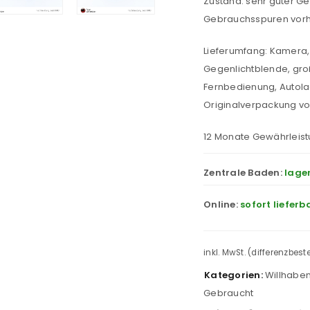
Zustand: sehr guter G
Gebrauchsspuren vor
Lieferumfang: Kamera,
Gegenlichtblende, gr
Fernbedienung, Autola
Originalverpackung v
12 Monate Gewährleist
Zentrale Baden:
lage
Online:
sofort lieferb
inkl. MwSt. (differenzbes
Kategorien:
Willhabe
Gebraucht