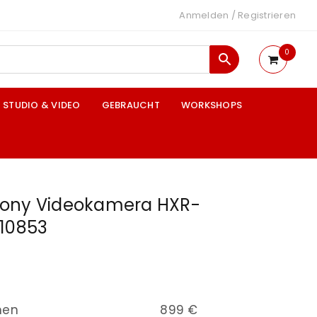
Anmelden
/
Registrieren
0
STUDIO & VIDEO
GEBRAUCHT
WORKSHOPS
Sony Videokamera HXR-
210853
nen
899 €