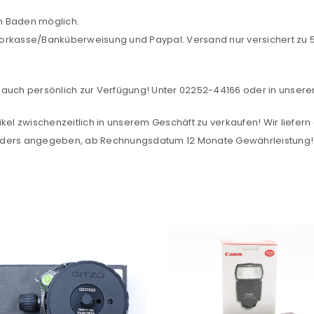
Angemeldet bleiben
Ich stimme zu
in Baden möglich.
orkasse/Banküberweisung und Paypal. Versand nur versichert zu 5,
Ja, ich möchte ein Kunden
Datenschutzerklärung
.
*
auch persönlich zur Verfügung! Unter 02252-44166 oder in unserer F
REGISTRIEREN
kel zwischenzeitlich in unserem Geschäft zu verkaufen! Wir liefern 
anders angegeben, ab Rechnungsdatum 12 Monate Gewährleistung!