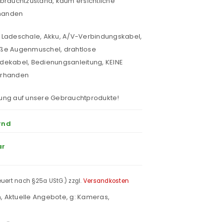
ebrauchtzustand, kaum ersichtliche
handen
 Ladeschale, Akku, A/V-Verbindungskabel,
oße Augenmuschel, drahtlose
dekabel, Bedienungsanleitung, KEINE
orhanden
ung auf unsere Gebrauchtprodukte!
rnd
ar
teuert nach §25a UStG.)
zzgl.
Versandkosten
n
,
Aktuelle Angebote
,
g: Kameras
,