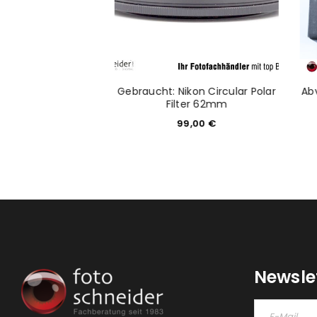
Gebraucht: Nikon Circular Polar
Ab
 Z 7II Body
Filter 62mm
099,00
€
99,00
€
Newsle