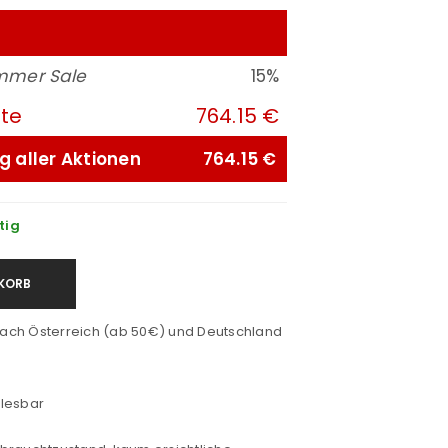
mmer Sale
15%
ute
764.15 €
g aller Aktionen
764.15 €
tig
KORB
ach Österreich (ab 50€) und Deutschland
slesbar