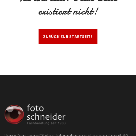
existiert nicht!
ZURÜCK ZUR STARTSEITE
Unser familiengeführtes Unternehmen gibt es bereits seit 40