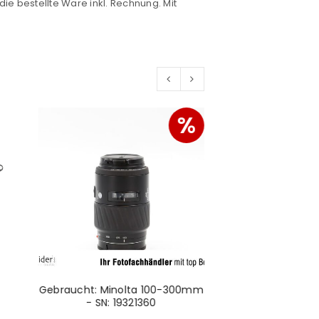
die bestellte Ware inkl. Rechnung. Mit
%
Gebraucht: Minolta 100-300mm
Gebraucht: Han
- SN: 19321360
F3.8-4.8 SN: