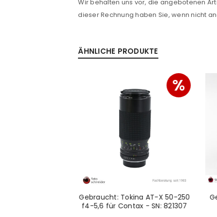
Wir behalten uns vor, die angebotenen Arti
dieser Rechnung haben Sie, wenn nicht 
ÄHNLICHE PRODUKTE
%
 Pouch für 100mm
Gebraucht: Tokina AT-X 50-250
Ge
terhalter
f4-5,6 für Contax - SN: 821307