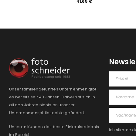
1,99
€
41,65
€
Newsle
Unser familiengeführtes Unternehmen gibt
es bereits seit 40 Jahren. Dabei hat sich in
all den Jahren nichts an unserer
Unternehmensphilosophie geändert:
Unseren Kunden das beste Einkaufserlebnis
Ich stimme d
im Bereich