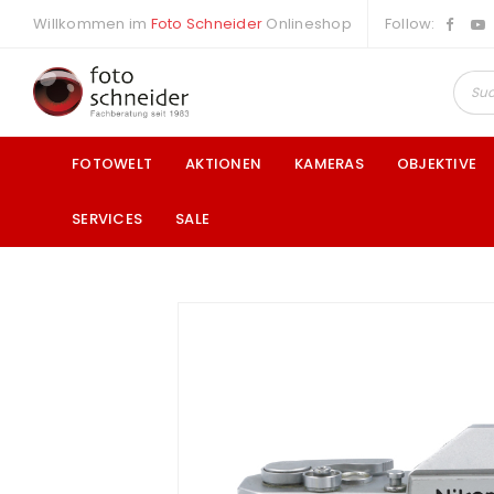
Willkommen im
Foto Schneider
Onlineshop
Follow:
FOTOWELT
AKTIONEN
KAMERAS
OBJEKTIVE
SERVICES
SALE
a