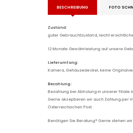
BESCHREIBUNG
FOTO SCHN
ANMELDEN
Zustand:
guter Gebrauchtzustand, leicht ersichtl
Benutzername oder E-Mail-Adre
12 Monate Gewährleistung auf unsere Geb
Lieferumfang:
Passwort
*
Kamera, Gehäusedeckel, keine Originalv
Bezahlung:
Bezahlung bei Abholung in unserer Filiale 
Anmeldeformular geschü
Gerne akzeptieren wir auch Zahlung per V
ANMELDEN
Österreichischen Post.
Benötigen Sie Beratung? Gerne stehen wir 
PASSWORT VERGESSEN?