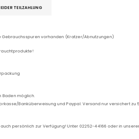
EIDER TEILZAHLUNG
REGISTRIEREN
iche Gebrauchsspuren vorhanden (Kratzer/Abnutzungen)
sse
*
E-Mail-Adresse
*
rauchtprodukte!
Ein Link zum Erstellen eines n
erpackung
Mail-Adresse gesendet.
NEWSLETTER ABONNIEREN
in Baden möglich.
tzt durch
WP Captcha
orkasse/Banküberweisung und Paypal. Versand nur versichert zu 5,
Please select all the ways you 
Angemeldet bleiben
Ich stimme zu
auch persönlich zur Verfügung! Unter 02252-44166 oder in unserer F
Ja, ich möchte ein Kunden