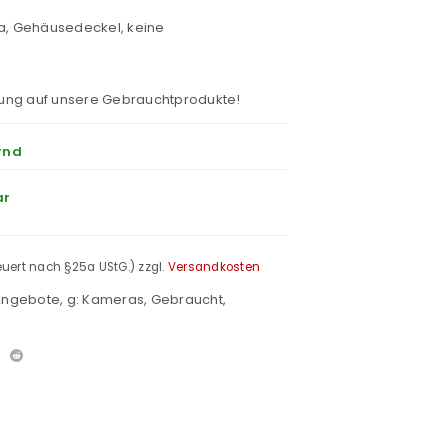
, Gehäusedeckel, keine
ung auf unsere Gebrauchtprodukte!
rnd
ar
teuert nach §25a UStG.)
zzgl.
Versandkosten
 Angebote
,
g: Kameras
,
Gebraucht
,