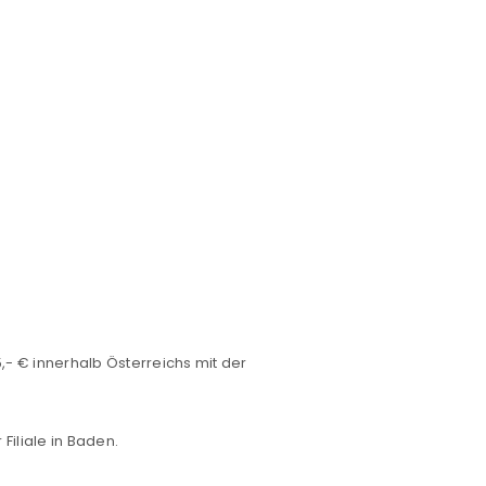
euen Passworts wird an deine E-
- € innerhalb Österreichs mit der
would like to hear from us
iliale in Baden.
konto eröffnen und akzeptiere die