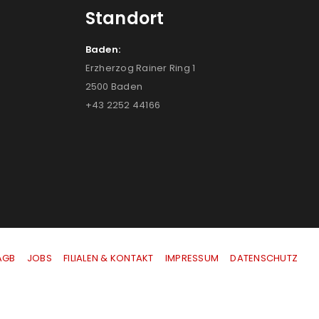
Standort
Baden:
Erzherzog Rainer Ring 1
2500 Baden
+43 2252 44166
AGB
|
JOBS
|
FILIALEN & KONTAKT
|
IMPRESSUM
|
DATENSCHUTZ