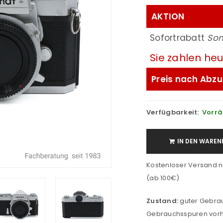
AKTION
Sofortrabatt
So
Sie zahlen he
Preis nach Abzu
Verfügbarkeit:
Vorrä
IN DEN WAREN
Kostenloser Versand n
(ab 100€)
Zustand:
guter Gebrauc
Gebrauchsspuren vorh