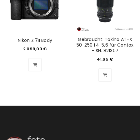
Anmeldeformular geschützt durch
WP Captcha
Angemeldet bleiben
ANMELDEN
Gebraucht: Tokina AT-X
Nikon Z 7II Body
50-250 f4-5,6 für Contax
PASSWORT VERGESSEN?
2.099,00
€
- SN: 821307
41,65
€
REGISTRIEREN
E-Mail-Adresse
*
Ein Link zum Erstellen eines neuen Passworts wird an
deine E-Mail-Adresse gesendet.
NEWSLETTER ABONNIEREN