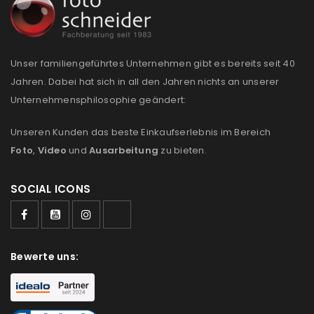
Please select all the ways you would like to hear from
us
Unser familiengeführtes Unternehmen gibt es bereits seit 40
Ich stimme zu
Jahren. Dabei hat sich in all den Jahren nichts an unserer
Unternehmensphilosophie geändert:
Ja, ich möchte ein Kundenkonto eröffnen und
akzeptiere die
Datenschutzerklärung
.
*
Unseren Kunden das beste Einkaufserlebnis im Bereich
Foto
,
Video
und
Ausarbeitung
zu bieten.
REGISTRIEREN
SOCIAL ICONS
Bewerte uns: