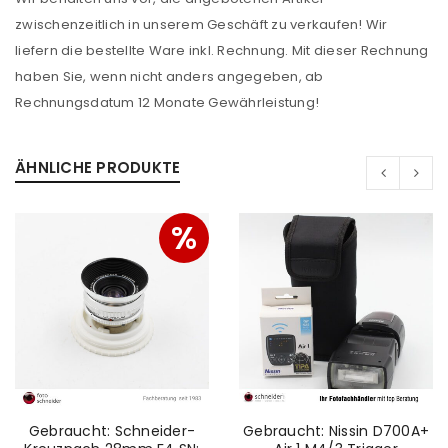
zwischenzeitlich in unserem Geschäft zu verkaufen! Wir
Benutzername oder E-Mail-Adresse
*
liefern die bestellte Ware inkl. Rechnung. Mit dieser Rechnung
haben Sie, wenn nicht anders angegeben, ab
Rechnungsdatum 12 Monate Gewährleistung!
Passwort
*
ÄHNLICHE PRODUKTE
Anmeldeformular geschützt durch
WP Captcha
%
Angemeldet bleiben
ANMELDEN
PASSWORT VERGESSEN?
REGISTRIEREN
Gebraucht: Schneider-
Gebraucht: Nissin D700A+
E-Mail-Adresse
*