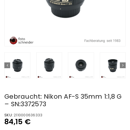
Gebraucht: Nikon AF-S 35mm 1:1,8 G
– SN:3372573
SKU:
2110000636333
84,15
€