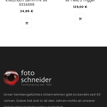
Kreuznach 28mm F4 SN:
Air 1 M4/3 Trigger
6334698
129,00
€
24,65
€
Ein Link zum Erstellen eines neuen Passworts wird an
deine E-Mail-Adresse gesendet.
NEWSLETTER ABONNIEREN
Please select all the ways you would like to hear from
us
Ich stimme zu
Ja, ich möchte ein Kundenkonto eröffnen und
akzeptiere die
Datenschutzerklärung
.
*
REGISTRIEREN
Unser familiengeführtes Unternehmen gibt es bereits seit 40
Jahren. Dabei hat sich in all den Jahren nichts an unserer
Unternehmensphilosophie geändert: