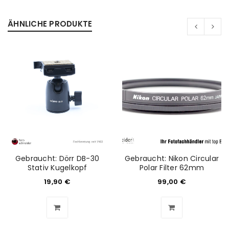
Passwort
*
ÄHNLICHE PRODUKTE
Anmeldeformular geschützt durch
WP Captcha
Angemeldet bleiben
ANMELDEN
PASSWORT VERGESSEN?
Gebraucht: Dörr DB-30
Gebraucht: Nikon Circular
REGISTRIEREN
Stativ Kugelkopf
Polar Filter 62mm
19,90
€
99,00
€
E-Mail-Adresse
*