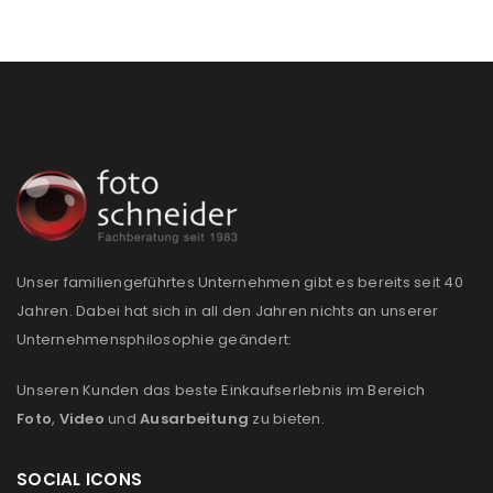
Ein Link zum Erstellen eines neuen Passworts wird an
deine E-Mail-Adresse gesendet.
NEWSLETTER ABONNIEREN
Please select all the ways you would like to hear from
us
Ich stimme zu
Ja, ich möchte ein Kundenkonto eröffnen und
Unser familiengeführtes Unternehmen gibt es bereits seit 40
akzeptiere die
Datenschutzerklärung
.
*
Jahren. Dabei hat sich in all den Jahren nichts an unserer
Unternehmensphilosophie geändert:
REGISTRIEREN
Unseren Kunden das beste Einkaufserlebnis im Bereich
Foto
,
Video
und
Ausarbeitung
zu bieten.
SOCIAL ICONS