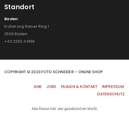
Standort
Baden:
Erzherzog Rainer Ring 1
2500 Baden
+43 2252 44166
COPYRIGHT © 2023 FOTO SCHNEIDER – ONLINE SHOP
AGB
|
JOBS
|
FILIALEN & KONTAKT
|
IMPRESSUM
|
DATENSCHUTZ
Alle Preise inkl. der gesetzlichen MwSt.