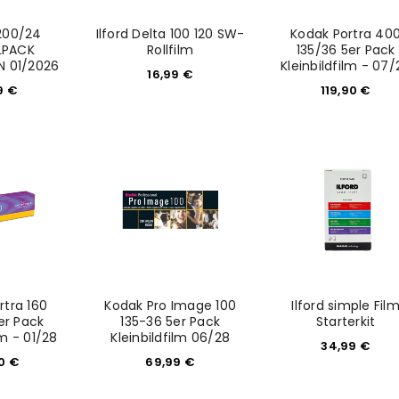
200/24
Ilford Delta 100 120 SW-
Kodak Portra 40
LPACK
Rollfilm
135/36 5er Pack
N 01/2026
Kleinbildfilm - 07/
16,99
€
9
€
119,90
€
REGISTRIEREN
sse
*
E-Mail-Adresse
*
Ein Link zum Erstellen eines n
Mail-Adresse gesendet.
rtra 160
Kodak Pro Image 100
Ilford simple Fil
NEWSLETTER ABONNIEREN
er Pack
135-36 5er Pack
Starterkit
tzt durch
WP Captcha
lm - 01/28
Kleinbildfilm 06/28
34,99
€
Please select all the ways you 
90
€
69,99
€
Angemeldet bleiben
Ich stimme zu