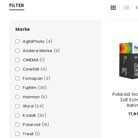
FILTER
E
ra
era
Marke
AgfaPhoto
(4)
amera
Andere Marke
(9)
CINEMA
(1)
CineStill
(4)
Fomapan
(3)
Fujifilm
(39)
Polaroid Go
Harman
(9)
2x8 Sch
Rah
Ilford
(24)
17,9
Kodak
(30)
Polaroid
(19)
Treat
(1)