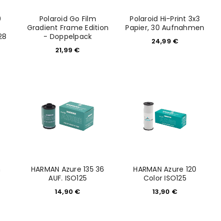
0
Polaroid Go Film
Polaroid Hi-Print 3x3
Gradient Frame Edition
Papier, 30 Aufnahmen
28
- Doppelpack
24,99
€
21,99
€
euen Passworts wird an deine E-
m
HARMAN Azure 135 36
HARMAN Azure 120
AUF. ISO125
Color ISO125
14,90
€
13,90
€
would like to hear from us