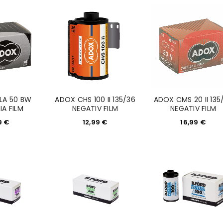
Ja, ich möchte ein Kunden
Datenschutzerklärung
.
*
REGISTRIEREN
LA 50 BW
ADOX CHS 100 II 135/36
ADOX CMS 20 II 135
IA FILM
NEGATIV FILM
NEGATIV FILM
9
€
12,99
€
16,99
€