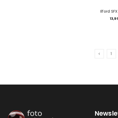
Ilford SF
13,9
1
Newsle