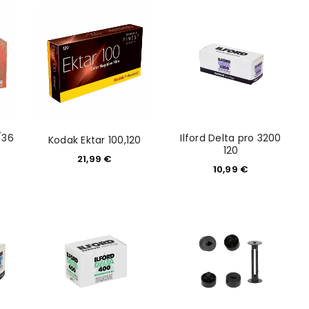
konto eröffnen und akzeptiere die
/36
Ilford Delta pro 3200
Kodak Ektar 100,120
120
21,99
€
10,99
€