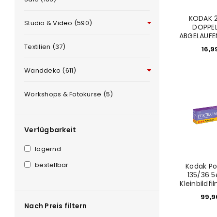
KODAK 
Studio & Video (590)
DOPPE
ABGELAUFE
Textilien (37)
16,9
ANMELDEN
Wanddeko (611)
Benutzername oder E-Mail-Adre
Workshops & Fotokurse (5)
Verfügbarkeit
Passwort
*
lagernd
bestellbar
Kodak Po
135/36 5
Anmeldeformular geschü
Kleinbildfi
99,
ANMELDEN
Nach Preis filtern