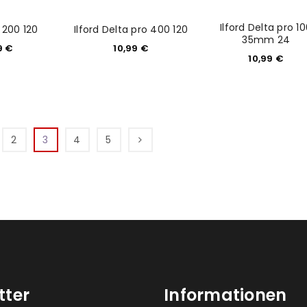
Ilford Delta pro 1
X 200 120
Ilford Delta pro 400 120
35mm 24
9
€
10,99
€
10,99
€
2
3
4
5
tter
Informationen