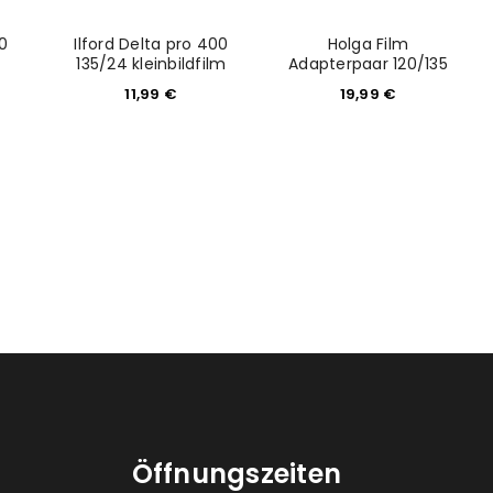
00
Ilford Delta pro 400
Holga Film
135/24 kleinbildfilm
Adapterpaar 120/135
11,99
€
19,99
€
Öffnungszeiten