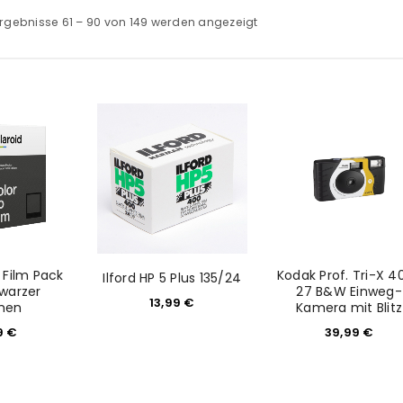
rgebnisse 61 – 90 von 149 werden angezeigt
 Film Pack
Kodak Prof. Tri-X 4
Ilford HP 5 Plus 135/24
warzer
27 B&W Einweg-
13,99
€
men
Kamera mit Blitz
9
€
39,99
€