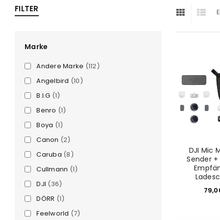
FILTER
E
ra
era
Marke
Andere Marke
(112)
amera
Angelbird
(10)
B.I.G
(1)
Benro
(1)
Boya
(1)
Canon
(2)
DJI Mic M
Caruba
(8)
Sender + 
Empfän
Cullmann
(1)
Ladesc
DJI
(36)
79,
DÖRR
(1)
Feelworld
(7)