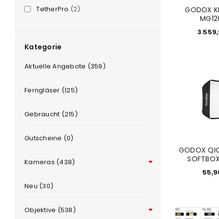
TetherPro
(2)
GODOX K
MG12
3.559
Kategorie
Aktuelle Angebote (359)
Ferngläser (125)
Gebraucht (215)
Gutscheine (0)
GODOX QIC
SOFTBOX
Kameras (438)
55,
Neu (30)
ANMELDEN
Objektive (538)
Benutzername oder E-Mail-Adre