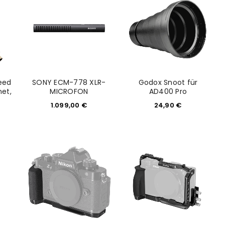
euen Passworts wird an deine E-
peed
SONY ECM-778 XLR-
Godox Snoot für
net,
MICROFON
AD400 Pro
would like to hear from us
1.099,00
€
24,90
€
konto eröffnen und akzeptiere die