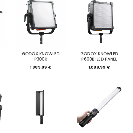
GODOX KNOWLED
GODOX KNOWLED
P300R
P600BI LED PANEL
1.889,99
€
1.089,99
€