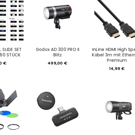
Ein Link zum Erstellen eines n
Mail-Adresse gesendet.
NEWSLETTER ABONNIEREN
 SLIDE SET
Godox AD 300 PRO II
InLine HDMI High S
tzt durch
WP Captcha
 60 STÜCK
Blitz
Kabel 3m mit Ether
Please select all the ways you 
Premium
00
€
499,00
€
Angemeldet bleiben
14,99
€
Ich stimme zu
Ja, ich möchte ein Kunden
Datenschutzerklärung
.
*
REGISTRIEREN