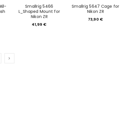
All-
Smallrig 5466
Smallrig 5647 Cage for
ash
L_Shaped Mount for
Nikon ZR
Nikon ZR
73,90
€
41,99
€