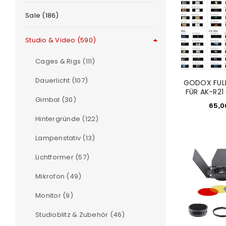
Sale (186)
Passwort
*
Studio & Video (590)
Cages & Rigs (111)
Dauerlicht (107)
GODOX FULL
Anmeldeformular geschü
FÜR AK-R21
Gimbal (30)
65,
ANMELDEN
Hintergründe (122)
Lampenstativ (13)
PASSWORT VERGESSEN?
Lichtformer (57)
Mikrofon (49)
Monitor (9)
Studioblitz & Zubehör (46)