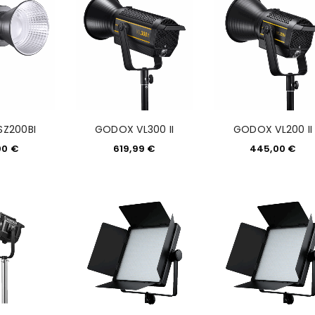
Z200BI
GODOX VL300 II
GODOX VL200 II
00
€
619,99
€
445,00
€