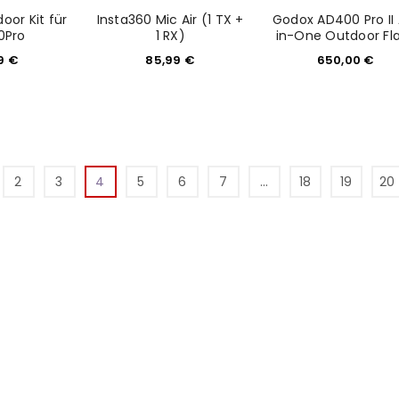
oor Kit für
Insta360 Mic Air (1 TX +
Godox AD400 Pro II 
0Pro
1 RX)
in-One Outdoor Fl
99
€
85,99
€
650,00
€
2
3
4
5
6
7
…
18
19
20