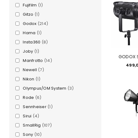
Fujifilm
(1)
Gitzo
(1)
Godox
(214)
Hama
(1)
Insta360
(8)
Joby
(1)
GODOX S
Manfrotto
(14)
499,
Newell
(7)
e
Nikon
(1)
Olympus/OM System
(3)
Rode
(6)
Sennheiser
(1)
Sirui
(4)
SmallRig
(107)
Sony
(10)