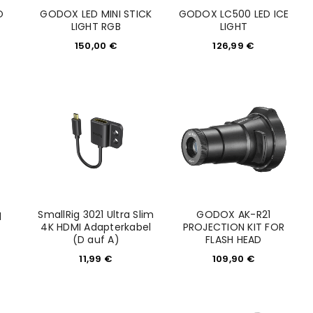
O
GODOX LED MINI STICK
GODOX LC500 LED ICE
LIGHT RGB
LIGHT
150,00
€
126,99
€
SmallRig 3021 Ultra Slim
GODOX AK-R21
d
4K HDMI Adapterkabel
PROJECTION KIT FOR
(D auf A)
FLASH HEAD
11,99
€
109,90
€