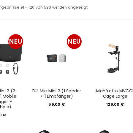
rgebnisse 91 – 120 von 590 werden angezeigt
NEU
NEU
ini 2 (2
DJI Mic Mini 2 (1 Sender
Manfrotto MVCC
1 Mobile
+ 1 Empfänger)
Cage Large
ger +
59,00
€
129,00
€
hale)
00
€