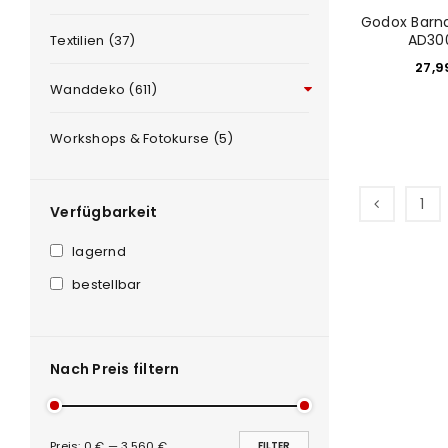
Godox Barnd
AD30
Textilien (37)
27,
Wanddeko (611)
Workshops & Fotokurse (5)
1
Verfügbarkeit
lagernd
bestellbar
Nach Preis filtern
Preis:
0 €
—
3.560 €
FILTER