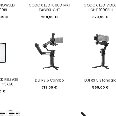
NOWLED
GODOX LED 1000D MKII
GODOX LED VIDE
00BI
TAGESLICHT
LIGHT 1000BI II
,99
€
289,99
€
329,99
€
K RELEASE
DJI RS 5 Combo
DJI RS 5 Standar
 45X60
719,00
€
569,00
€
90
€
REGISTRIEREN
sse
*
E-Mail-Adresse
*