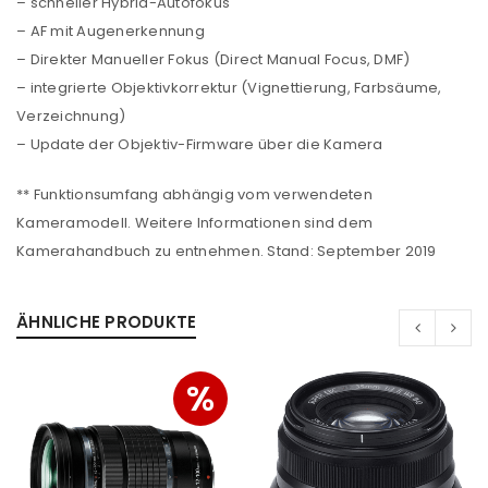
– schneller Hybrid-Autofokus
– AF mit Augenerkennung
ANMELDEN
– Direkter Manueller Fokus (Direct Manual Focus, DMF)
– integrierte Objektivkorrektur (Vignettierung, Farbsäume,
Benutzername oder E-Mail-Adresse
*
Verzeichnung)
– Update der Objektiv-Firmware über die Kamera
Passwort
*
** Funktionsumfang abhängig vom verwendeten
Kameramodell. Weitere Informationen sind dem
Kamerahandbuch zu entnehmen. Stand: September 2019
Anmeldeformular geschützt durch
WP Captcha
ÄHNLICHE PRODUKTE
Angemeldet bleiben
ANMELDEN
%
PASSWORT VERGESSEN?
REGISTRIEREN