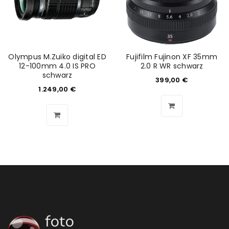
E-Mail-Adresse
*
Olympus M.Zuiko digital ED
Fujifilm Fujinon XF 35mm
12-100mm 4.0 IS PRO
2.0 R WR schwarz
Ein Link zum Erstellen eines neuen Passworts wird an
schwarz
399,00
€
deine E-Mail-Adresse gesendet.
1.249,00
€
NEWSLETTER ABONNIEREN
Please select all the ways you would like to hear from
us
Ich stimme zu
Ja, ich möchte ein Kundenkonto eröffnen und
akzeptiere die
Datenschutzerklärung
.
*