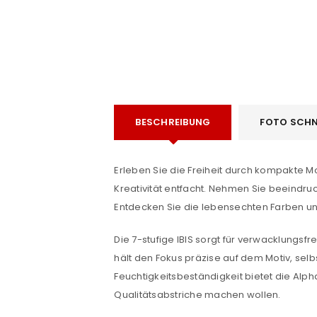
BESCHREIBUNG
FOTO SCHN
e
Erleben Sie die Freiheit durch kompakte Mo
Kreativität entfacht. Nehmen Sie beeindruc
Entdecken Sie die lebensechten Farben un
Die 7-stufige IBIS sorgt für verwacklungsf
hält den Fokus präzise auf dem Motiv, sel
Feuchtigkeitsbeständigkeit bietet die Alph
Qualitätsabstriche machen wollen.