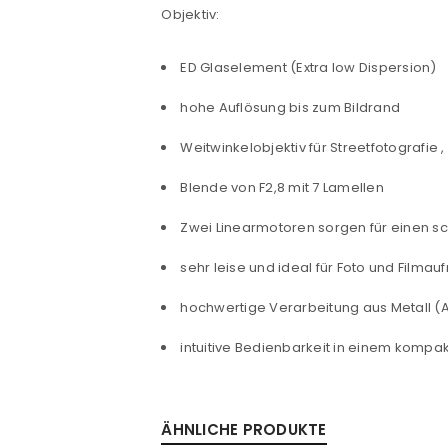
ANMELDEN
Objektiv:
Benutzername oder E-Mail-Adre
ED Glaselement (Extra low Dispersion)
hohe Auflösung bis zum Bildrand
Passwort
*
Weitwinkelobjektiv für Streetfotografie 
Blende von F2,8 mit 7 Lamellen
Zwei Linearmotoren sorgen für einen sc
Anmeldeformular geschü
sehr leise und ideal für Foto und Filma
ANMELDEN
hochwertige Verarbeitung aus Metall (
intuitive Bedienbarkeit in einem kompak
PASSWORT VERGESSEN?
ÄHNLICHE PRODUKTE