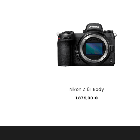
 Z 50 Body
Nikon Z 6II Body
99,00
€
1.879,00
€