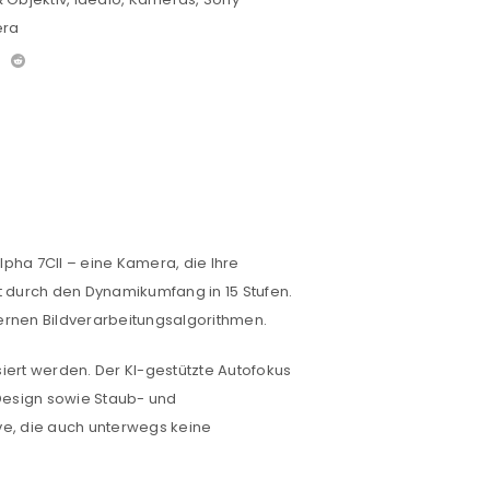
era
lpha 7CII – eine Kamera, die Ihre
zt durch den Dynamikumfang in 15 Stufen.
ernen Bildverarbeitungsalgorithmen.
siert werden. Der KI-gestützte Autofokus
 Design sowie Staub- und
ive, die auch unterwegs keine