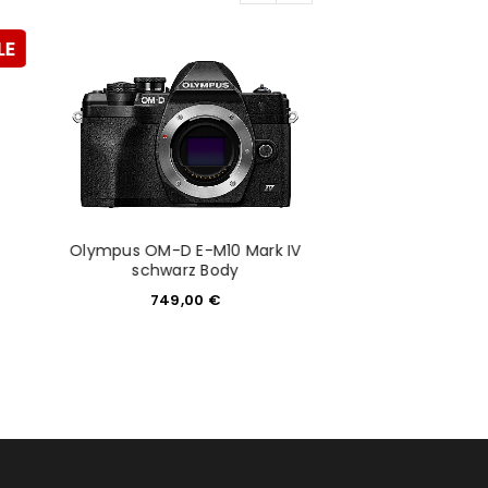
LE
Olympus OM-D E-M10 Mark IV
schwarz Body
749,00
€
Nikon Z f
949,0