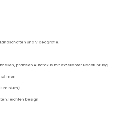
REGISTRIEREN
sse
*
E-Mail-Adresse
*
, Landschaften und Videografie.
Ein Link zum Erstellen eines n
Mail-Adresse gesendet.
NEWSLETTER ABONNIEREN
hnellen, präzisen Autofokus mit exzellenter Nachführung
tzt durch
WP Captcha
Please select all the ways you 
ufnahmen
Angemeldet bleiben
Aluminium)
Ich stimme zu
ten, leichten Design
Ja, ich möchte ein Kunden
Datenschutzerklärung
.
*
REGISTRIEREN