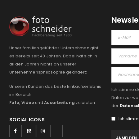
Newsle
Unser familiengeführtes Unternehmen gibt
es bereits seit 40 Jahren. Dabei hat sich in
all den Jahren nichts an unserer
Unternehmensphilosophie geändert:
Unseren Kunden das beste Einkaufserlebnis
Ich stimme d
im Bereich
Daten zur we
Foto
,
Video
und
Ausarbeitung
zu bieten.
der
Datensc
Ich stimm
SOCIAL ICONS