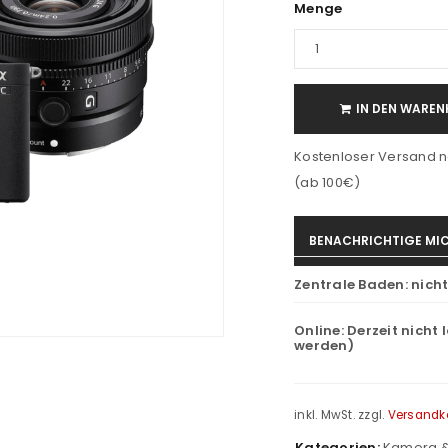
Menge
IN DEN WAREN
Kostenloser Versand n
(ab 100€)
BENACHRICHTIGE MIC
Zentrale Baden:
nich
Online:
Derzeit nicht 
werden)
inkl. MwSt.
zzgl.
Versandk
Kategorien:
Kamera &