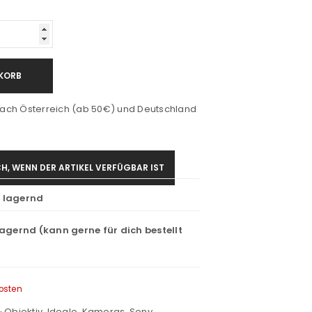
KORB
ach Österreich (ab 50€) und Deutschland
H, WENN DER ARTIKEL VERFÜGBAR IST
t lagernd
lagernd (kann gerne für dich bestellt
osten
 Objektiv
,
Idealo
,
Kameras
,
Sony