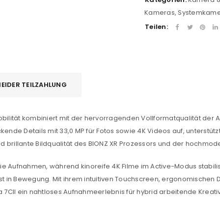
Kameras
,
Systemkam
Teilen:
EIDER TEILZAHLUNG
bilität kombiniert mit der hervorragenden Vollformatqualität der A
kende Details mit 33,0 MP für Fotos sowie 4K Videos auf, unterstüt
d brillante Bildqualität des BIONZ XR Prozessors und der hochmod
reie Aufnahmen, während kinoreife 4K Filme im Active-Modus stabili
bst in Bewegung. Mit ihrem intuitiven Touchscreen, ergonomischen
a 7CII ein nahtloses Aufnahmeerlebnis für hybrid arbeitende Kreat