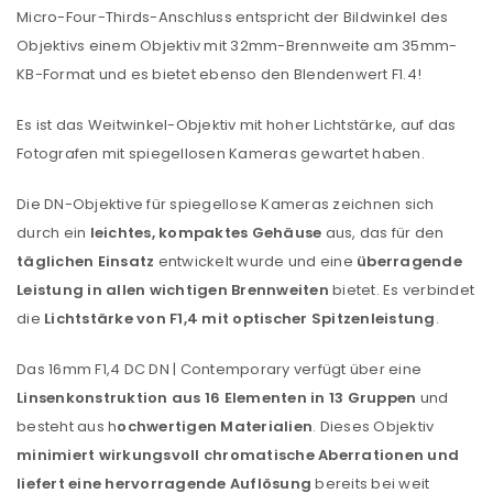
Micro-Four-Thirds-Anschluss entspricht der Bildwinkel des
Objektivs einem Objektiv mit 32mm-Brennweite am 35mm-
KB-Format und es bietet ebenso den Blendenwert F1.4!
Es ist das Weitwinkel-Objektiv mit hoher Lichtstärke, auf das
Fotografen mit spiegellosen Kameras gewartet haben.
Die DN-Objektive für spiegellose Kameras zeichnen sich
durch ein
leichtes, kompaktes Gehäuse
aus, das für den
täglichen Einsatz
entwickelt wurde und eine
überragende
Leistung in allen wichtigen Brennweiten
bietet. Es verbindet
die
Lichtstärke von F1,4 mit optischer Spitzenleistung
.
Das 16mm F1,4 DC DN | Contemporary verfügt über eine
Linsenkonstruktion aus 16 Elementen in 13 Gruppen
und
besteht aus h
ochwertigen Materialien
. Dieses Objektiv
minimiert wirkungsvoll chromatische Aberrationen und
liefert eine hervorragende Auflösung
bereits bei weit