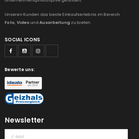
Unternehmensphilosophie geändert:
Ich stimme zu
Unseren Kunden das beste Einkaufserlebnis im Bereich
Foto
,
Video
und
Ausarbeitung
zu bieten.
Ja, ich möchte ein Kundenkonto eröffnen und
akzeptiere die
Datenschutzerklärung
.
*
SOCIAL ICONS
REGISTRIEREN
Bewerte uns:
Newsletter