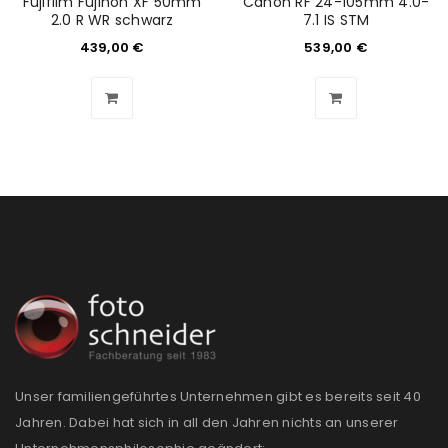
Fujifilm Fujinon XF 50mm
Canon RF 24-105mm 4.0-
2.0 R WR schwarz
7.1 IS STM
Angemeldet bleiben
ANMELDEN
439,00
€
539,00
€
PASSWORT VERGESSEN?
REGISTRIEREN
E-Mail-Adresse
*
Ein Link zum Erstellen eines neuen Passworts wird an
deine E-Mail-Adresse gesendet.
NEWSLETTER ABONNIEREN
Unser familiengeführtes Unternehmen gibt es bereits seit 40
Please select all the ways you would like to hear from
Jahren. Dabei hat sich in all den Jahren nichts an unserer
us