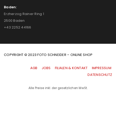
Baden:
Erzherzog Rainer Ring 1
2500 Baden
+43 2252 44166
COPYRIGHT © 2023 FOTO SCHNEIDER – ONLINE SHOP
AGB
|
JOBS
|
FILIALEN & KONTAKT
|
IMPRESSUM
|
DATENSCHUTZ
Alle Preise inkl. der gesetzlichen MwSt.