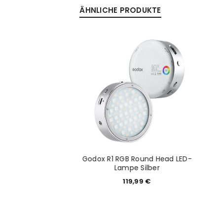
ÄHNLICHE PRODUKTE
Anmeldeformular geschü
ANMELDEN
PASSWORT VERGESSEN?
 Rundkopf-
Godox R1 RGB Round Head LED-
adapter S-R1
Lampe Silber
9,99
€
119,99
€