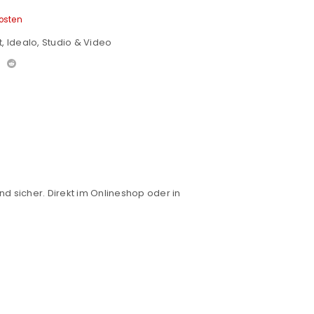
osten
t
,
Idealo
,
Studio & Video
nd sicher. Direkt im Onlineshop oder in
euen Passworts wird an deine E-