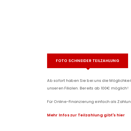
FOTO SCHNEIDER TEILZAHLUNG
e
ANMELDEN
Ab sofort haben Sie bei uns die Möglichkeit
unseren Filialen. Bereits ab 100€ möglich!
Benutzername oder E-Mail-Adre
Für Online-Finanzierung einfach als Zahlun
Mehr Infos zur Teilzahlung gibt's hier
Passwort
*