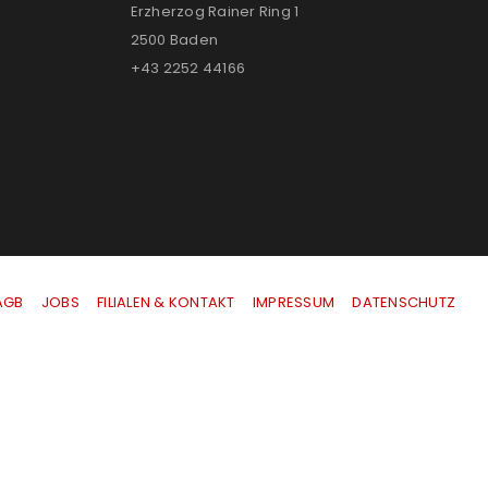
Erzherzog Rainer Ring 1
2500 Baden
+43 2252 44166
AGB
|
JOBS
|
FILIALEN & KONTAKT
|
IMPRESSUM
|
DATENSCHUTZ