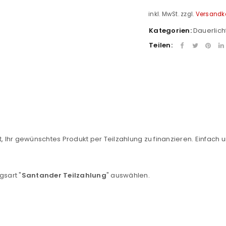
inkl. MwSt.
zzgl.
Versandk
Kategorien:
Dauerlich
Teilen:
REGISTRIEREN
, Ihr gewünschtes Produkt per Teilzahlung zu finanzieren. Einfach u
sse
*
E-Mail-Adresse
*
gsart "
Santander Teilzahlung
" auswählen.
Ein Link zum Erstellen eines n
Mail-Adresse gesendet.