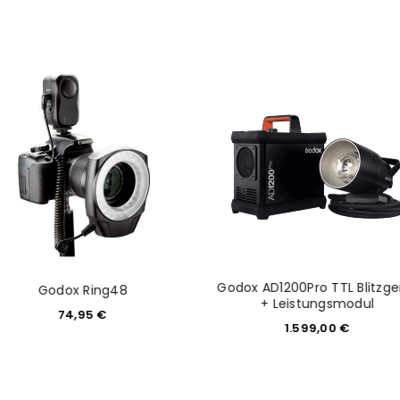
NEWSLETTER ABONNIEREN
tzt durch
WP Captcha
Please select all the ways you 
Angemeldet bleiben
Ich stimme zu
Ja, ich möchte ein Kunden
Datenschutzerklärung
.
*
REGISTRIEREN
Godox AD1200Pro TTL Blitzge
Godox Ring48
+ Leistungsmodul
74,95
€
1.599,00
€