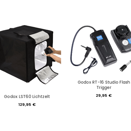
NEWSLETTER ABONNIEREN
tzt durch
WP Captcha
Please select all the ways you 
Angemeldet bleiben
Ich stimme zu
Ja, ich möchte ein Kunden
Datenschutzerklärung
.
*
REGISTRIEREN
Godox RT-16 Studio Flash
Trigger
29,95
€
Godox LST60 Lichtzelt
129,95
€