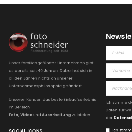
Newsle
Unser familiengeführtes Unternehmen gibt
es bereits seit 40 Jahren. Dabei hat sich in
all den Jahren nichts an unserer
Unternehmensphilosophie geändert:
Unseren Kunden das beste Einkaufserlebnis
Ich stimme d
im Bereich
Daten zur we
Foto
,
Video
und
Ausarbeitung
zu bieten.
der
Datensc
Ich stimm
SOCIAL ICONS