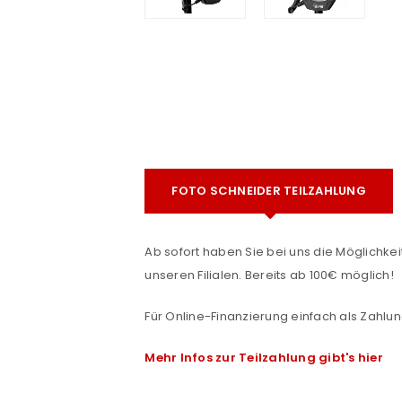
FOTO SCHNEIDER TEILZAHLUNG
e
ANMELDEN
Ab sofort haben Sie bei uns die Möglichkeit
unseren Filialen. Bereits ab 100€ möglich!
Benutzername oder E-Mail-Adre
Für Online-Finanzierung einfach als Zahlun
Passwort
*
Mehr Infos zur Teilzahlung gibt's hier