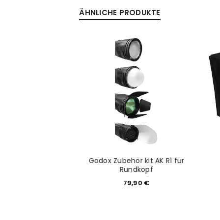
ÄHNLICHE PRODUKTE
Anmeldeformular geschü
ANMELDEN
PASSWORT VERGESSEN?
Godox Zubehör kit AK R1 für
u VB26 für V1
Rundkopf
9,90
€
79,90
€