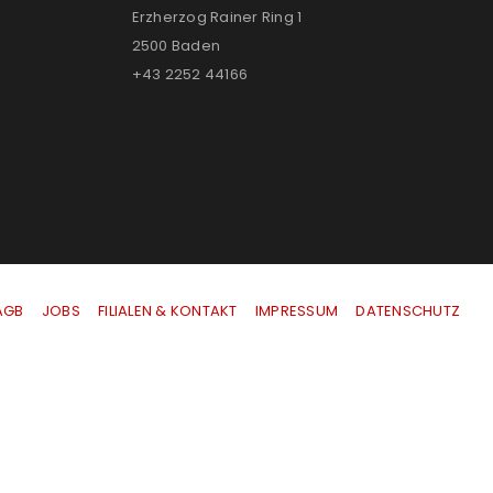
Erzherzog Rainer Ring 1
2500 Baden
+43 2252 44166
AGB
|
JOBS
|
FILIALEN & KONTAKT
|
IMPRESSUM
|
DATENSCHUTZ