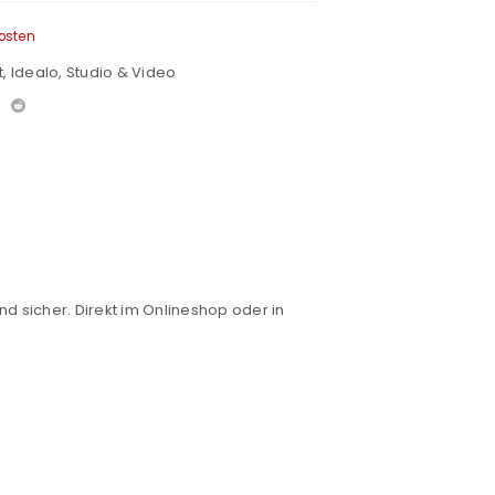
osten
t
,
Idealo
,
Studio & Video
nd sicher. Direkt im Onlineshop oder in
euen Passworts wird an deine E-