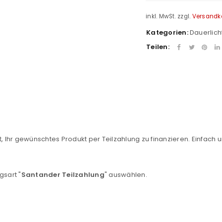
inkl. MwSt.
zzgl.
Versandk
Kategorien:
Dauerlich
Teilen:
REGISTRIEREN
, Ihr gewünschtes Produkt per Teilzahlung zu finanzieren. Einfach u
sse
*
E-Mail-Adresse
*
gsart "
Santander Teilzahlung
" auswählen.
Ein Link zum Erstellen eines n
Mail-Adresse gesendet.