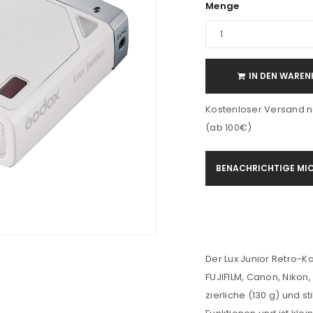
Menge
IN DEN WAREN
Kostenloser Versand n
(ab 100€)
BENACHRICHTIGE MIC
Der Lux Junior Retro-K
FUJIFILM, Canon, Nikon
zierliche (130 g) und s