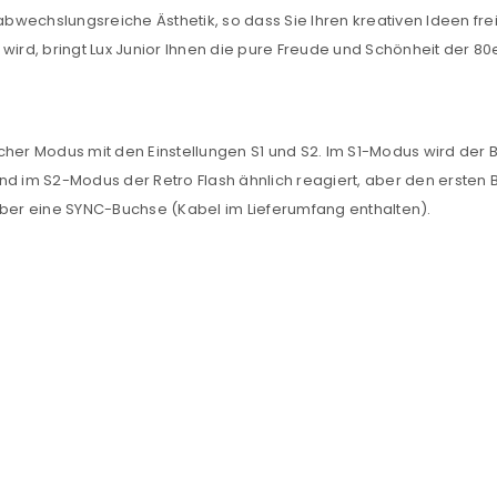
wechslungsreiche Ästhetik, so dass Sie Ihren kreativen Ideen fre
NEWSLETTER ABONNIEREN
wird, bringt Lux Junior Ihnen die pure Freude und Schönheit der 80
tzt durch
WP Captcha
Please select all the ways you 
Angemeldet bleiben
Ich stimme zu
her Modus mit den Einstellungen S1 und S2. Im S1-Modus wird der B
 im S2-Modus der Retro Flash ähnlich reagiert, aber den ersten Blitz
Ja, ich möchte ein Kunden
über eine SYNC-Buchse (Kabel im Lieferumfang enthalten).
Datenschutzerklärung
.
*
REGISTRIEREN