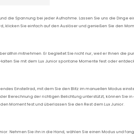
und die Spannung bei jeder Aufnahme. Lassen Sie uns die Dinge ei
d, klicken Sie einfach auf den Auslöser und genießen Sie den Mom
 überallhin mitnehmen. Er begleitet Sie nicht nur, weil er Ihnen die 
et. Halten Sie mit dem Lux Junior spontane Momente fest oder entdec
REGISTRIEREN
enendes Einstellrad, mit dem Sie den Blitz im manuellen Modus einst
er Berechnung der richtigen Belichtung unterstützt, können Sie in
sse
*
E-Mail-Adresse
*
den Moment fest und überlassen Sie den Rest dem Lux Junior.
Ein Link zum Erstellen eines n
Mail-Adresse gesendet.
nior. Nehmen Sie ihn in die Hand, wählen Sie einen Modus und fangen