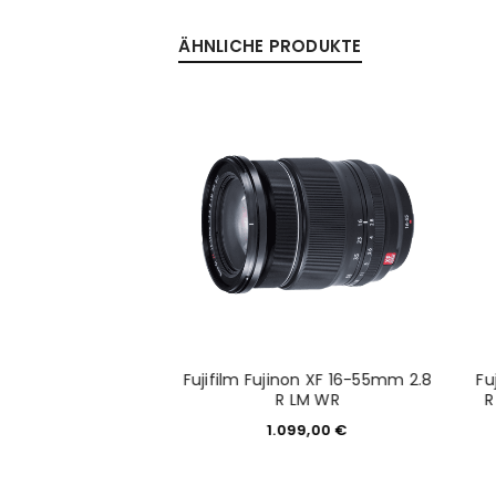
ÄHNLICHE PRODUKTE
inon XF 55-200mm
Fujifilm Fujinon XF 16-55mm 2.8
Fu
.8 R LM OIS
R LM WR
R
39,00
€
1.099,00
€