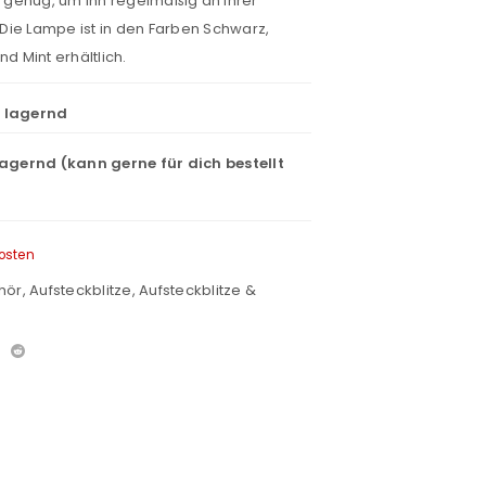
in genug, um ihn regelmäßig an Ihrer
Die Lampe ist in den Farben Schwarz,
nd Mint erhältlich.
t lagernd
lagernd (kann gerne für dich bestellt
osten
hör
,
Aufsteckblitze
,
Aufsteckblitze &