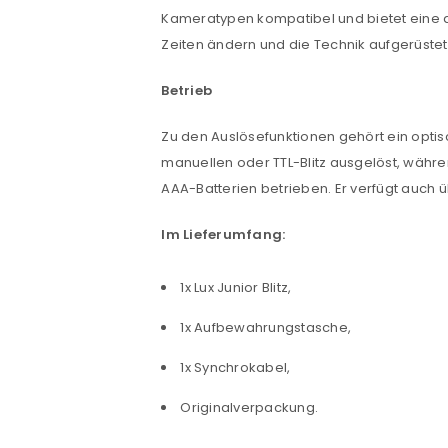
Kameratypen kompatibel und bietet eine ab
Zeiten ändern und die Technik aufgerüstet 
Anmeldeformular geschü
Betrieb
ANMELDEN
Zu den Auslösefunktionen gehört ein optisc
PASSWORT VERGESSEN?
manuellen oder TTL-Blitz ausgelöst, während
AAA-Batterien betrieben. Er verfügt auch 
Im Lieferumfang:
1x Lux Junior Blitz,
1x Aufbewahrungstasche,
1x Synchrokabel,
Originalverpackung.