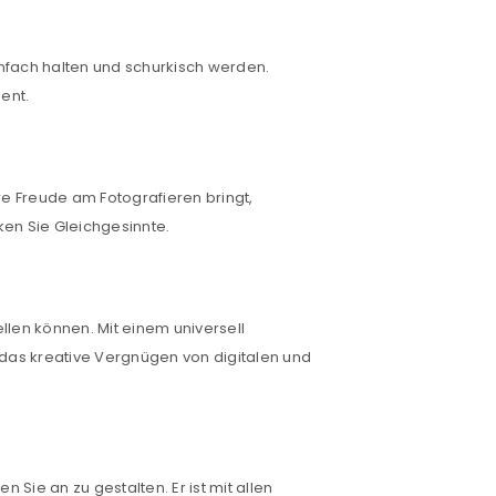
nfach halten und schurkisch werden.
ent.
pure Freude am Fotografieren bringt,
ken Sie Gleichgesinnte.
ellen können. Mit einem universell
 das kreative Vergnügen von digitalen und
euen Passworts wird an deine E-
 Sie an zu gestalten. Er ist mit allen