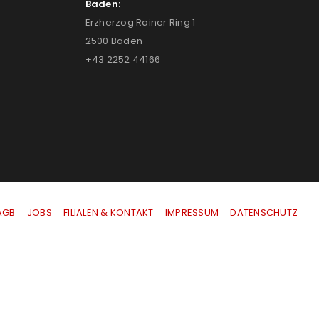
Baden:
Erzherzog Rainer Ring 1
2500 Baden
+43 2252 44166
AGB
|
JOBS
|
FILIALEN & KONTAKT
|
IMPRESSUM
|
DATENSCHUTZ