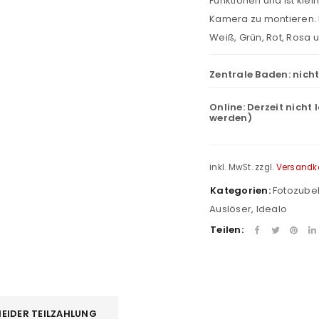
Funktionen und ist kle
Kamera zu montieren. 
Weiß, Grün, Rot, Rosa u
Zentrale Baden:
nich
Online:
Derzeit nicht 
werden)
inkl. MwSt.
zzgl.
Versandk
Kategorien:
Fotozube
Auslöser
,
Idealo
Teilen:
EIDER TEILZAHLUNG