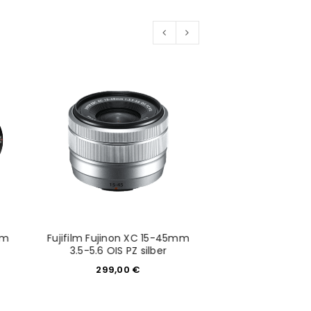
mm
Fujifilm Fujinon XC 15-45mm
Fujifilm Fujinon 
3.5-5.6 OIS PZ silber
579,0
299,00
€