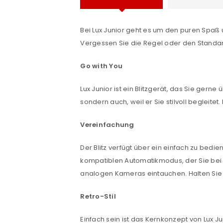
Bei Lux Junior geht es um den puren Spaß 
Vergessen Sie die Regel oder den Standar
Go with You
Lux Junior ist ein Blitzgerät, das Sie gerne
sondern auch, weil er Sie stilvoll begleit
Vereinfachung
ANMELDEN
Der Blitz verfügt über ein einfach zu bedi
kompatiblen Automatikmodus, der Sie bei d
Benutzername oder E-Mail-Adre
analogen Kameras eintauchen. Halten Sie 
Retro-Stil
Passwort
*
Einfach sein ist das Kernkonzept von Lux Ju