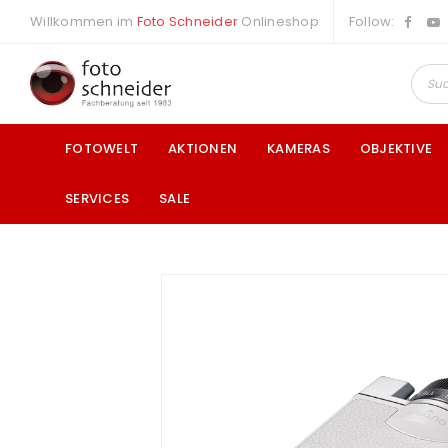
Willkommen im
Foto Schneider
Onlineshop
Follow:
FOTOWELT
AKTIONEN
KAMERAS
OBJEKTIVE
SERVICES
SALE
a