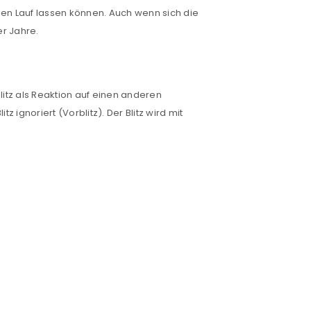
ien Lauf lassen können. Auch wenn sich die
er Jahre.
would like to hear from us
litz als Reaktion auf einen anderen
 ignoriert (Vorblitz). Der Blitz wird mit
konto eröffnen und akzeptiere die