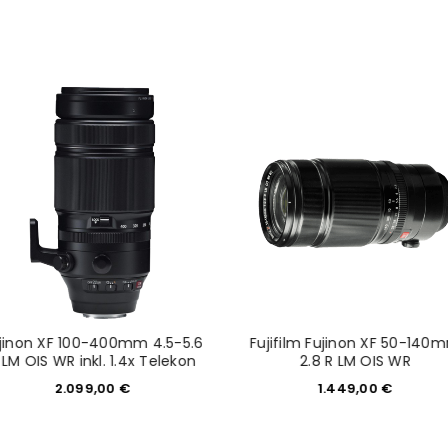
jinon XF 100-400mm 4.5-5.6
Fujifilm Fujinon XF 50-140
 LM OIS WR inkl. 1.4x Telekon
2.8 R LM OIS WR
2.099,00
€
1.449,00
€