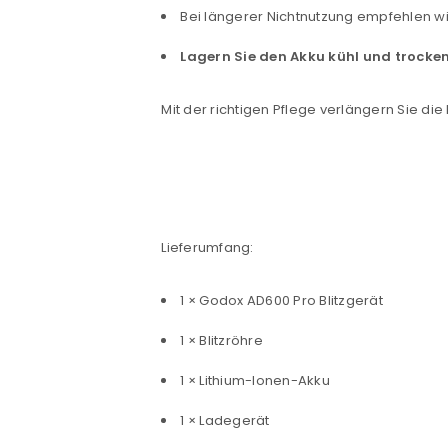
Passwort
*
Bei längerer Nichtnutzung empfehlen w
Lagern Sie den Akku kühl und trocke
Anmeldeformular geschü
Mit der richtigen Pflege verlängern Sie d
ANMELDEN
PASSWORT VERGESSEN?
Lieferumfang:
1 × Godox AD600 Pro Blitzgerät
1 × Blitzröhre
1 × Lithium-Ionen-Akku
1 × Ladegerät