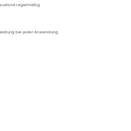
euen Passworts wird an deine E-
dezustand regelmäßig.
 Leistung bei jeder Anwendung.
would like to hear from us
konto eröffnen und akzeptiere die