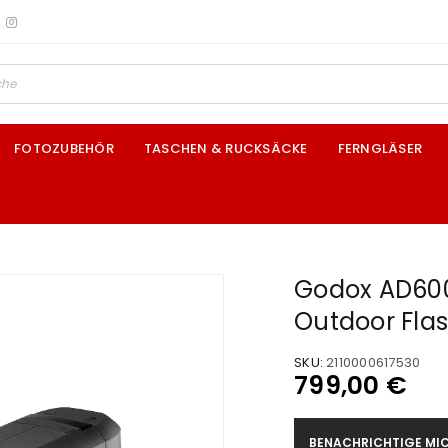
FOTOZUBEHÖR
TASCHEN & RUCKSÄCKE
FERNGLÄSER
Godox AD600
Outdoor Fla
SKU:
2110000617530
799,00
€
BENACHRICHTIGE MIC