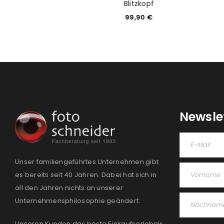
Blitzkopf
99,00
€
99,90
€
Newsle
Unser familiengeführtes Unternehmen gibt
es bereits seit 40 Jahren. Dabei hat sich in
all den Jahren nichts an unserer
Unternehmensphilosophie geändert:
Unseren Kunden das beste Einkaufserlebnis