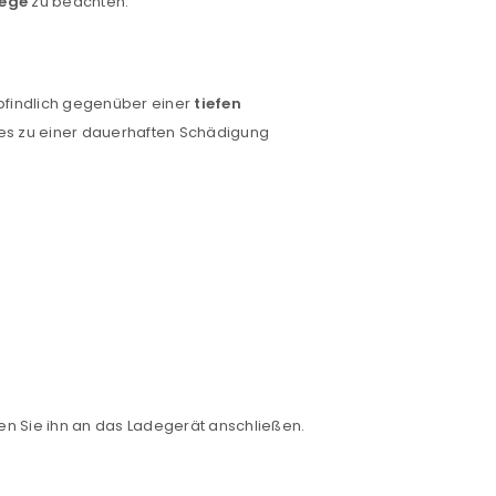
lege
zu beachten:
pfindlich gegenüber einer
tiefen
dies zu einer dauerhaften Schädigung
llten Sie ihn an das Ladegerät anschließen.