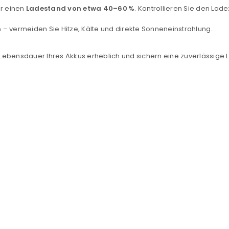
Ein Link zum Erstellen eines n
ir einen
Ladestand von etwa 40–60
%
. Kontrollieren Sie den La
Mail-Adresse gesendet.
n
– vermeiden Sie Hitze, Kälte und direkte Sonneneinstrahlung.
NEWSLETTER ABONNIEREN
tzt durch
WP Captcha
ie Lebensdauer Ihres Akkus erheblich und sichern eine zuverlässige
Please select all the ways you 
Angemeldet bleiben
Ich stimme zu
Ja, ich möchte ein Kunden
Datenschutzerklärung
.
*
REGISTRIEREN