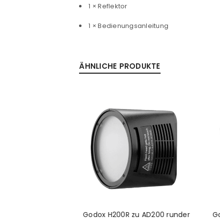
1 × Reflektor
1 × Bedienungsanleitung
ÄHNLICHE PRODUKTE
Godox H200R zu AD200 runder
G
ox VL200