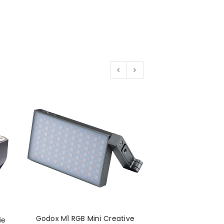
Godox M1 RGB Mini Creative
Godox AD1200Pro T
ie