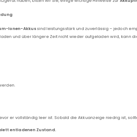
zgerät haben, bitten wir Sie, einige wichtige Hinweise zur
Akkupf
ladung
ium-Ionen-Akkus
sind leistungsstark und zuverlässig – jedoch em
tladen und über längere Zeit nicht wieder aufgeladen wird, kann 
werden.
REGISTRIEREN
sse
*
E-Mail-Adresse
*
bevor er vollständig leer ist. Sobald die Akkuanzeige niedrig ist, so
lett entladenen Zustand.