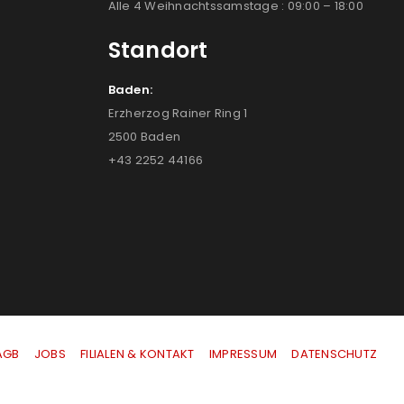
Alle 4 Weihnachtssamstage : 09:00 – 18:00
Standort
Baden:
Erzherzog Rainer Ring 1
2500 Baden
+43 2252 44166
AGB
|
JOBS
|
FILIALEN & KONTAKT
|
IMPRESSUM
|
DATENSCHUTZ