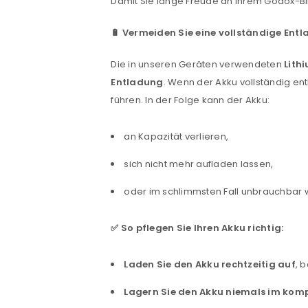
Damit Sie lange Freude an Ihrem Godox-Blit
🔋 Vermeiden Sie eine vollständige Ent
Die in unseren Geräten verwendeten
Lith
Entladung
. Wenn der Akku vollständig en
führen. In der Folge kann der Akku:
an Kapazität verlieren,
sich nicht mehr aufladen lassen,
oder im schlimmsten Fall unbrauchbar 
ANMELDEN
✅ So pflegen Sie Ihren Akku richtig:
Benutzername oder E-Mail-Adre
Laden Sie den Akku rechtzeitig auf
, 
Lagern Sie den Akku niemals im komp