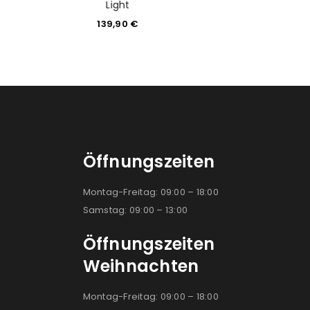
Light
+ Leistun
139,90
€
1.599,
Öffnungszeiten
Montag-Freitag: 09:00 – 18:00
Samstag: 09:00 – 13:00
Öffnungszeiten
Weihnachten
Montag-Freitag: 09:00 – 18:00