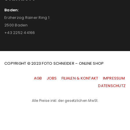
Baden:
Erzherzog Rainer Ring 1
2500 Baden
+43 2252 44166
COPYRIGHT © 2023 FOTO SCHNEIDER – ONLINE SHOP
AGB
|
JOBS
|
FILIALEN & KONTAKT
|
IMPRESSUM
|
DATENSCHUTZ
Alle Preise inkl. der gesetzlichen MwSt.