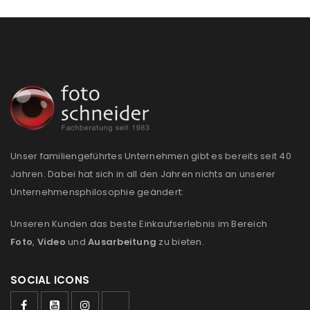
deine E-Mail-Adresse gesendet.
NEWSLETTER ABONNIEREN
Please select all the ways you would like to hear from
us
Ich stimme zu
Ja, ich möchte ein Kundenkonto eröffnen und
Unser familiengeführtes Unternehmen gibt es bereits seit 40
akzeptiere die
Datenschutzerklärung
.
*
Jahren. Dabei hat sich in all den Jahren nichts an unserer
Unternehmensphilosophie geändert:
REGISTRIEREN
Unseren Kunden das beste Einkaufserlebnis im Bereich
Foto
,
Video
und
Ausarbeitung
zu bieten.
SOCIAL ICONS