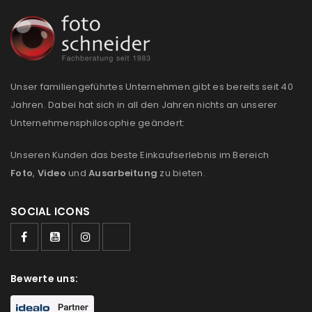
NEWSLETTER ABONNIEREN
Please select all the ways you would like to hear from
us
Ich stimme zu
Unser familiengeführtes Unternehmen gibt es bereits seit 40
Jahren. Dabei hat sich in all den Jahren nichts an unserer
Ja, ich möchte ein Kundenkonto eröffnen und
Unternehmensphilosophie geändert:
akzeptiere die
Datenschutzerklärung
.
*
Unseren Kunden das beste Einkaufserlebnis im Bereich
Foto
,
Video
und
Ausarbeitung
zu bieten.
REGISTRIEREN
SOCIAL ICONS
Bewerte uns: