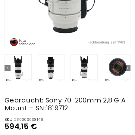
Gebraucht: Sony 70-200mm 2,8 G A-
Mount – SN:1819712
SKU:
2110000638146
594,15
€