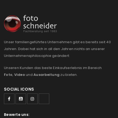
NEWSLETTER ABONNIEREN
Please select all the ways you would like to hear from
us
Ich stimme zu
Unser familiengeführtes Unternehmen gibt es bereits seit 40
Jahren. Dabei hat sich in all den Jahren nichts an unserer
Ja, ich möchte ein Kundenkonto eröffnen und
Unternehmensphilosophie geändert:
akzeptiere die
Datenschutzerklärung
.
*
Unseren Kunden das beste Einkaufserlebnis im Bereich
REGISTRIEREN
Foto
,
Video
und
Ausarbeitung
zu bieten.
SOCIAL ICONS
Bewerte uns: