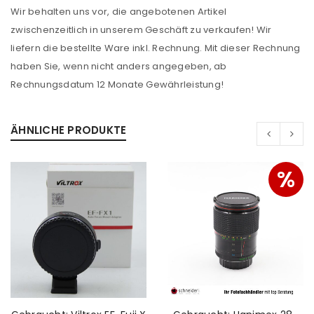
Wir behalten uns vor, die angebotenen Artikel
Benutzername oder E-Mail-Adresse
*
zwischenzeitlich in unserem Geschäft zu verkaufen! Wir
liefern die bestellte Ware inkl. Rechnung. Mit dieser Rechnung
haben Sie, wenn nicht anders angegeben, ab
Passwort
*
Rechnungsdatum 12 Monate Gewährleistung!
ÄHNLICHE PRODUKTE
Anmeldeformular geschützt durch
WP Captcha
%
Angemeldet bleiben
ANMELDEN
PASSWORT VERGESSEN?
REGISTRIEREN
E-Mail-Adresse
*