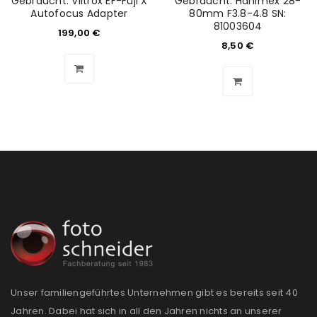
Gebraucht: Viltrox EF-Fuji X
Gebraucht: Hanimex 28-
Autofocus Adapter
80mm F3.8-4.8 SN:
81003604
199,00
€
8,50
€
Ein Link zum Erstellen eines neuen Passworts wird an
deine E-Mail-Adresse gesendet.
NEWSLETTER ABONNIEREN
Please select all the ways you would like to hear from
us
Ich stimme zu
Ja, ich möchte ein Kundenkonto eröffnen und
akzeptiere die
Datenschutzerklärung
.
*
REGISTRIEREN
Unser familiengeführtes Unternehmen gibt es bereits seit 40
Jahren. Dabei hat sich in all den Jahren nichts an unserer