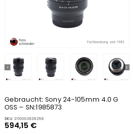
Gebraucht: Sony 24-105mm 4.0 G
OSS – SN:1985873
SKU:
2110000639259
594,15
€