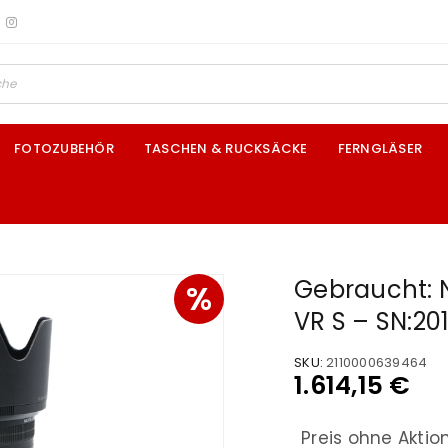
FOTOZUBEHÖR
TASCHEN & RUCKSÄCKE
FERNGLÄSER
Gebraucht: 
%
VR S – SN:20
SKU:
2110000639464
1.614,15
€
Preis ohne Aktio