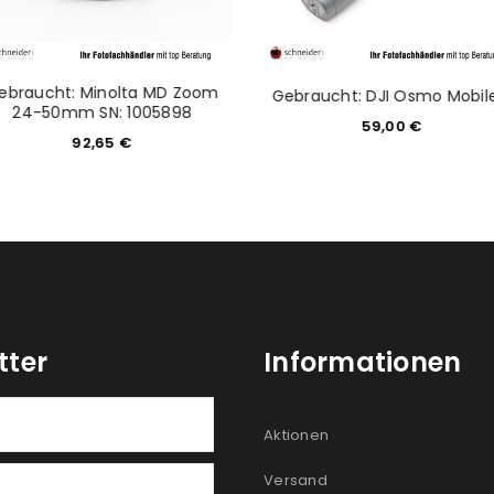
ebraucht: Minolta MD Zoom
Gebraucht: DJI Osmo Mobil
24-50mm SN: 1005898
59,00
€
92,65
€
tter
Informationen
Aktionen
Versand