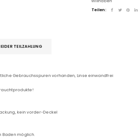
Willhaben
Teilen:
REGISTRIEREN
EIDER TEILZAHLUNG
sse
*
E-Mail-Adresse
*
tliche Gebrauchsspuren vorhanden, Linse einwandfrei
Ein Link zum Erstellen eines n
rauchtprodukte!
Mail-Adresse gesendet.
NEWSLETTER ABONNIEREN
rpackung, kein vorder-Deckel
tzt durch
WP Captcha
Please select all the ways you 
Angemeldet bleiben
in Baden möglich.
Ich stimme zu