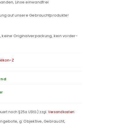
anden, Linse einwandfrei
ung auf unsere Gebrauchtprodukte!
l, keine Originalverpackung, kein vorder-
Nikon-Z
rnd
ar
teuert nach §25a UStG.)
zzgl.
Versandkosten
 Angebote
,
g: Objektive
,
Gebraucht
,