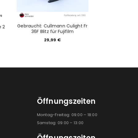
Gebraucht: Cullmann Culight Fr
Gebraucht: Tokin
e 2
36F Blitz für Fujifilm
f4-5,6 für Contax
29,99
€
41,65
Öffnungszeiten
Montag-Freitag: 09:00 – 18:00
Samstag: 09:00 – 13:00
Öffnungszeiten