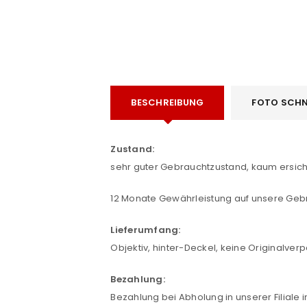
ANMELDEN
BESCHREIBUNG
FOTO SCHN
Benutzername oder E-Mail-Adre
Zustand:
sehr guter Gebrauchtzustand, kaum ersich
Passwort
*
12 Monate Gewährleistung auf unsere Geb
Lieferumfang:
Objektiv, hinter-Deckel, keine Originalve
Anmeldeformular geschü
Bezahlung:
ANMELDEN
Bezahlung bei Abholung in unserer Filiale 