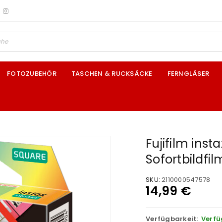
FOTOZUBEHÖR
TASCHEN & RUCKSÄCKE
FERNGLÄSER
Fujifilm ins
Sofortbildfi
SKU:
2110000547578
14,99
€
Verfügbarkeit:
Verfü