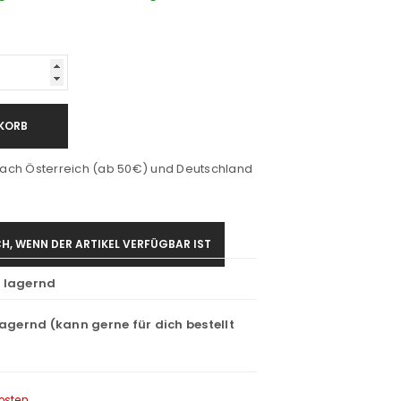
KORB
ach Österreich (ab 50€) und Deutschland
H, WENN DER ARTIKEL VERFÜGBAR IST
t lagernd
lagernd (kann gerne für dich bestellt
osten