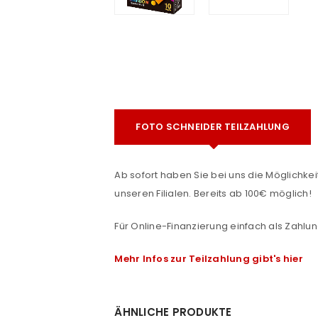
FOTO SCHNEIDER TEILZAHLUNG
e
ANMELDEN
Ab sofort haben Sie bei uns die Möglichkeit
unseren Filialen. Bereits ab 100€ möglich!
Benutzername oder E-Mail-Adre
Für Online-Finanzierung einfach als Zahlun
Mehr Infos zur Teilzahlung gibt's hier
Passwort
*
ÄHNLICHE PRODUKTE