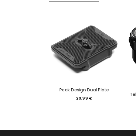
Anmeldeformular geschü
ANMELDEN
PASSWORT VERGESSEN?
Slide Trageriemen
Peak Design Dual Plate
chwarz
Te
29,99
€
9,99
€