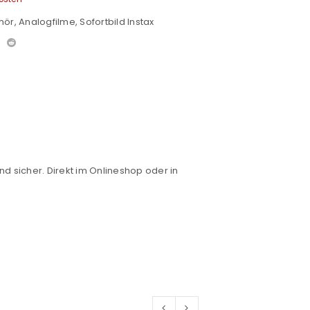
hör
,
Analogfilme
,
Sofortbild Instax
nd sicher. Direkt im Onlineshop oder in
euen Passworts wird an deine E-