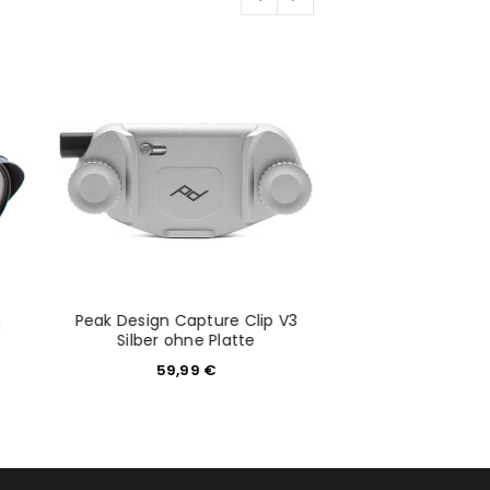
would like to hear from us
konto eröffnen und akzeptiere die
Peak Design Capture Clip V3
Peak Design Ever
m
Silber ohne Platte
v2 Medium Blac
59,99
€
34,9