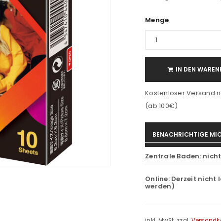
Menge
IN DEN WAREN
Kostenloser Versand n
(ab 100€)
BENACHRICHTIGE MIC
Zentrale Baden:
nich
Online:
Derzeit nicht 
werden)
inkl. MwSt.
zzgl.
Versandk