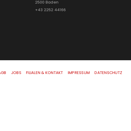
2500 Baden
+43 2252 44166
AGB
|
JOBS
|
FILIALEN & KONTAKT
|
IMPRESSUM
|
DATENSCHUTZ