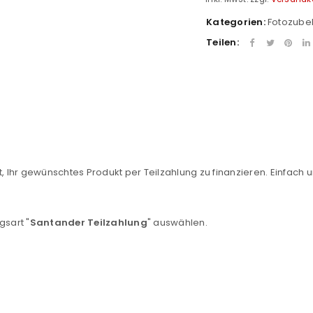
Kategorien:
Fotozube
Teilen:
REGISTRIEREN
, Ihr gewünschtes Produkt per Teilzahlung zu finanzieren. Einfach u
sse
*
E-Mail-Adresse
*
gsart "
Santander Teilzahlung
" auswählen.
Ein Link zum Erstellen eines n
Mail-Adresse gesendet.