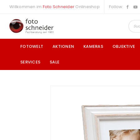
Willkommen im
Foto Schneider
Onlineshop
Follow:
FOTOWELT
AKTIONEN
KAMERAS
OBJEKTIVE
SERVICES
SALE
a