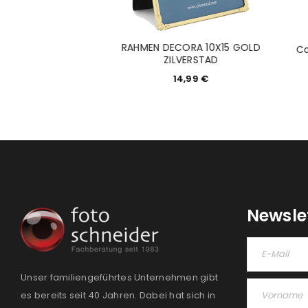
rahmen "Nivala",
RAHMEN DECORA 10X15 GOLD
Co
 13 x 18 cm
ZILVERSTAD
6,90
€
14,99
€
Newsle
Unser familiengeführtes Unternehmen gibt
es bereits seit 40 Jahren. Dabei hat sich in