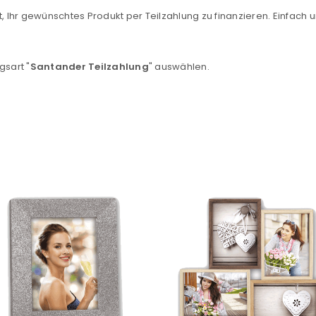
, Ihr gewünschtes Produkt per Teilzahlung zu finanzieren. Einfach u
Ein Link zum Erstellen eines n
Mail-Adresse gesendet.
gsart "
Santander Teilzahlung
" auswählen.
NEWSLETTER ABONNIEREN
tzt durch
WP Captcha
Please select all the ways you 
Angemeldet bleiben
Ich stimme zu
Ja, ich möchte ein Kunden
Datenschutzerklärung
.
*
REGISTRIEREN