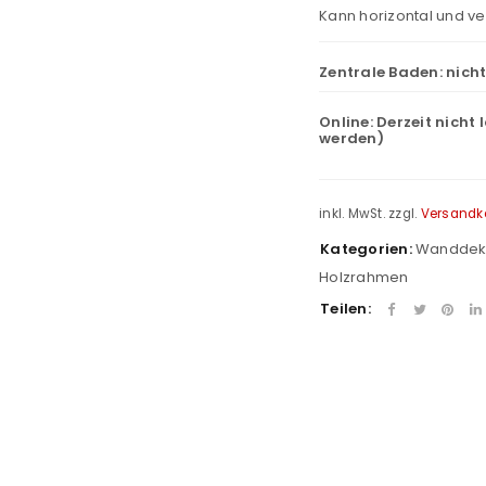
Kann horizontal und ve
Zentrale Baden:
nich
Online:
Derzeit nicht 
werden)
inkl. MwSt.
zzgl.
Versandk
Kategorien:
Wandde
Holzrahmen
Teilen:
REGISTRIEREN
sse
*
E-Mail-Adresse
*