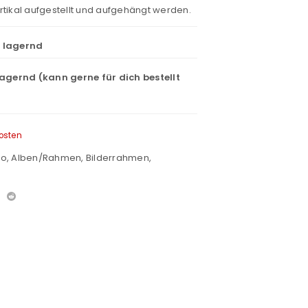
rtikal aufgestellt und aufgehängt werden.
t lagernd
lagernd (kann gerne für dich bestellt
osten
ko
,
Alben/Rahmen
,
Bilderrahmen
,