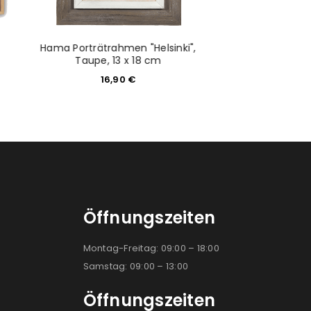
Hama Porträtrahmen "Helsinki",
120S04-4R SIL
Taupe, 13 x 18 cm
11,99
16,90
€
Öffnungszeiten
Montag-Freitag: 09:00 – 18:00
Samstag: 09:00 – 13:00
Öffnungszeiten