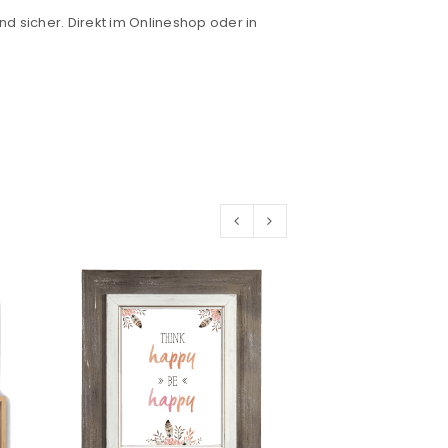
nd sicher. Direkt im Onlineshop oder in
euen Passworts wird an deine E-
would like to hear from us
konto eröffnen und akzeptiere die