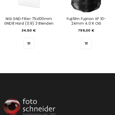
NiSi GND Filter 75x100mm
Fujifilm Fujinon XF 10-
GND8 Hard (0.9) 3 Blenden
24mm 4.0 R OIS
34,50
€
799,00
€
ANMELDEN
Benutzername oder E-Mail-Adresse
*
Passwort
*