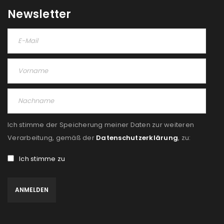
Please select all the ways you would like to hear from
Newsletter
us
Ich stimme zu
Ja, ich möchte ein Kundenkonto eröffnen und
akzeptiere die
Datenschutzerklärung
.
*
REGISTRIEREN
Ich stimme der Speicherung meiner Daten zur weiteren
Verarbeitung, gemäß der
Datenschutzerklärung
, zu:
Ich stimme zu