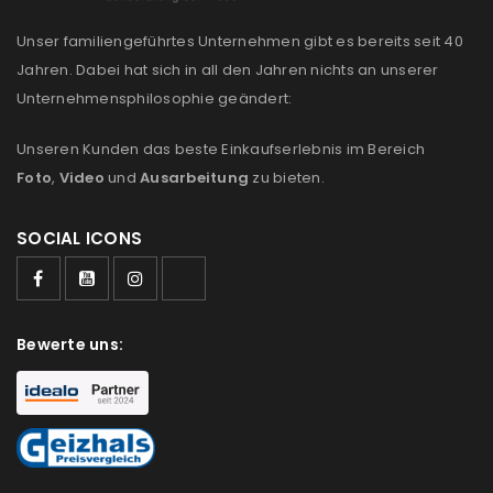
Anmeldeformular geschützt durch
WP Captcha
Unser familiengeführtes Unternehmen gibt es bereits seit 40
Jahren. Dabei hat sich in all den Jahren nichts an unserer
Angemeldet bleiben
ANMELDEN
Unternehmensphilosophie geändert:
PASSWORT VERGESSEN?
Unseren Kunden das beste Einkaufserlebnis im Bereich
Foto
,
Video
und
Ausarbeitung
zu bieten.
REGISTRIEREN
SOCIAL ICONS
E-Mail-Adresse
*
Bewerte uns:
Ein Link zum Erstellen eines neuen Passworts wird an
deine E-Mail-Adresse gesendet.
NEWSLETTER ABONNIEREN