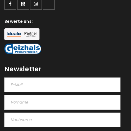
deine E-Mail-Adresse gesendet.
NEWSLETTER ABONNIEREN
Bewerte uns:
Please select all the ways you would like to hear from
us
Ich stimme zu
Newsletter
Ja, ich möchte ein Kundenkonto eröffnen und
akzeptiere die
Datenschutzerklärung
.
*
REGISTRIEREN