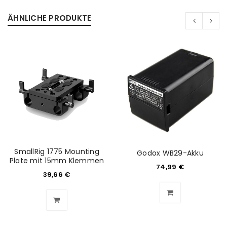
ÄHNLICHE PRODUKTE
SmallRig 1775 Mounting
Godox WB29-Akku
Plate mit 15mm Klemmen
74,99
€
ANMELDEN
39,66
€
Benutzername oder E-Mail-Adresse
*