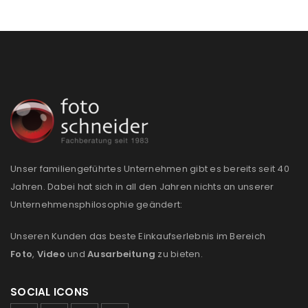
Passwort
*
Anmeldeformular geschützt durch
WP Captcha
Angemeldet bleiben
ANMELDEN
PASSWORT VERGESSEN?
Unser familiengeführtes Unternehmen gibt es bereits seit 40
Jahren. Dabei hat sich in all den Jahren nichts an unserer
Unternehmensphilosophie geändert:
REGISTRIEREN
Unseren Kunden das beste Einkaufserlebnis im Bereich
E-Mail-Adresse
*
Foto
,
Video
und
Ausarbeitung
zu bieten.
SOCIAL ICONS
Ein Link zum Erstellen eines neuen Passworts wird an