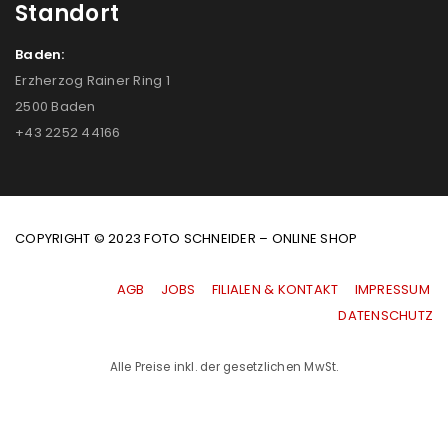
Standort
Baden:
Erzherzog Rainer Ring 1
2500 Baden
+43 2252 44166
COPYRIGHT © 2023 FOTO SCHNEIDER – ONLINE SHOP
AGB
|
JOBS
|
FILIALEN & KONTAKT
|
IMPRESSUM
|
DATENSCHUTZ
Alle Preise inkl. der gesetzlichen MwSt.