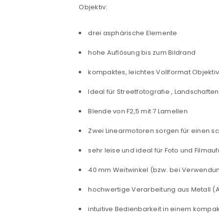
Objektiv:
ANMELDEN
drei asphärische Elemente
hohe Auflösung bis zum Bildrand
Benutzername oder E-Mail-Adre
kompaktes, leichtes Vollformat Objekti
Ideal für Streetfotografie , Landschafte
Passwort
*
Blende von F2,5 mit 7 Lamellen
Zwei Linearmotoren sorgen für einen sc
Anmeldeformular geschü
sehr leise und ideal für Foto und Filma
ANMELDEN
40 mm Weitwinkel (bzw. bei Verwendun
hochwertige Verarbeitung aus Metall (
PASSWORT VERGESSEN?
intuitive Bedienbarkeit in einem kompak