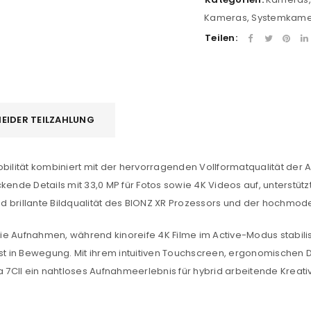
Kameras
,
Systemkam
Teilen:
EIDER TEILZAHLUNG
bilität kombiniert mit der hervorragenden Vollformatqualität der A
kende Details mit 33,0 MP für Fotos sowie 4K Videos auf, unterstüt
d brillante Bildqualität des BIONZ XR Prozessors und der hochmod
reie Aufnahmen, während kinoreife 4K Filme im Active-Modus stabili
bst in Bewegung. Mit ihrem intuitiven Touchscreen, ergonomischen
a 7CII ein nahtloses Aufnahmeerlebnis für hybrid arbeitende Kreat