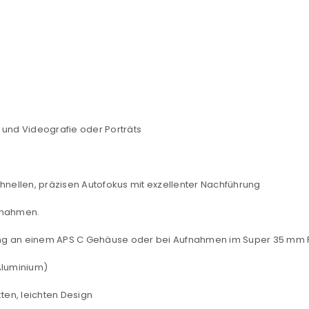
REGISTRIEREN
sse
*
E-Mail-Adresse
*
v
n und Videografie oder Porträts
Ein Link zum Erstellen eines n
Mail-Adresse gesendet.
hnellen, präzisen Autofokus mit exzellenter Nachführung
NEWSLETTER ABONNIEREN
tzt durch
WP Captcha
ufnahmen.
Please select all the ways you 
Angemeldet bleiben
g an einem APS C Gehäuse oder bei Aufnahmen im Super 35 mm Fi
Ich stimme zu
Aluminium)
Ja, ich möchte ein Kunden
ten, leichten Design
Datenschutzerklärung
.
*