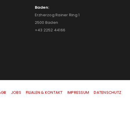
Baden:
Erzherzog Rainer Ring 1
2500 Baden
+43 2252 44166
AGB
|
JOBS
|
FILIALEN & KONTAKT
|
IMPRESSUM
|
DATENSCHUTZ