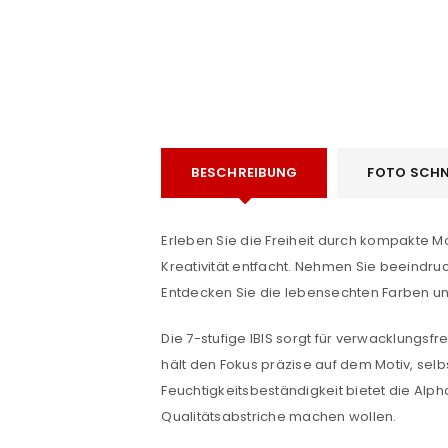
BESCHREIBUNG
FOTO SCHN
e
Erleben Sie die Freiheit durch kompakte Mo
Kreativität entfacht. Nehmen Sie beeindruc
Entdecken Sie die lebensechten Farben un
Die 7-stufige IBIS sorgt für verwacklungsf
hält den Fokus präzise auf dem Motiv, sel
Feuchtigkeitsbeständigkeit bietet die Alph
Qualitätsabstriche machen wollen.