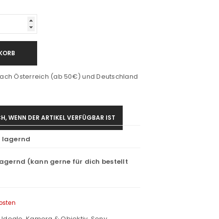
KORB
ach Österreich (ab 50€) und Deutschland
H, WENN DER ARTIKEL VERFÜGBAR IST
t lagernd
lagernd (kann gerne für dich bestellt
osten
,
Idealo
,
Kamera & Objektiv
,
Sony