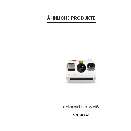
ÄHNLICHE PRODUKTE
 Z fc Body
Polaroid Go Weiß
9,00
€
99,90
€