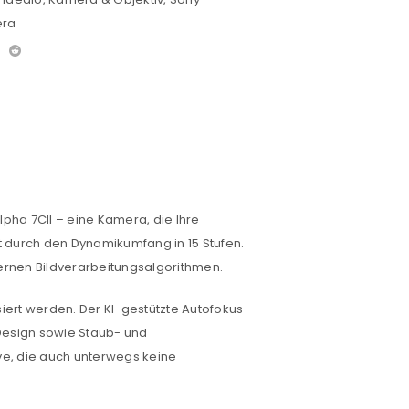
era
lpha 7CII – eine Kamera, die Ihre
zt durch den Dynamikumfang in 15 Stufen.
ernen Bildverarbeitungsalgorithmen.
siert werden. Der KI-gestützte Autofokus
 Design sowie Staub- und
ive, die auch unterwegs keine