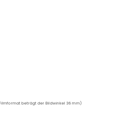
euen Passworts wird an deine E-
would like to hear from us
lmformat beträgt der Bildwinkel 36 mm)
konto eröffnen und akzeptiere die