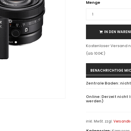
Menge
IN DEN WAREN
Kostenloser Versand n
(ab 100€)
BENACHRICHTIGE MIC
Zentrale Baden:
nich
Online:
Derzeit nicht 
werden)
inkl. MwSt.
zzgl.
Versandk
Kategorien:
Kameras