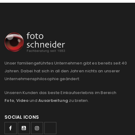
deine E-Mail-Adresse gesendet.
NEWSLETTER ABONNIEREN
Please select all the ways you would like to hear from
us
Ich stimme zu
Unser familiengeführtes Unternehmen gibt es bereits seit 40
Ja, ich möchte ein Kundenkonto eröffnen und
Jahren. Dabei hat sich in all den Jahren nichts an unserer
akzeptiere die
Datenschutzerklärung
.
*
Unternehmensphilosophie geändert:
REGISTRIEREN
Unseren Kunden das beste Einkaufserlebnis im Bereich
Foto
,
Video
und
Ausarbeitung
zu bieten.
SOCIAL ICONS