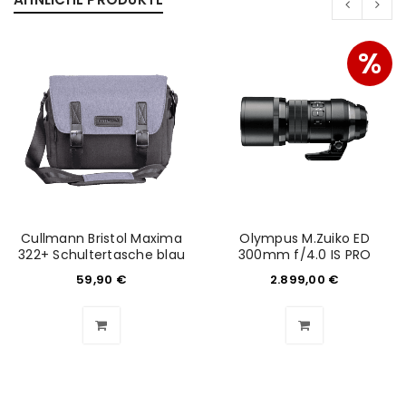
Passwort
*
%
Anmeldeformular geschützt durch
WP Captcha
Angemeldet bleiben
ANMELDEN
PASSWORT VERGESSEN?
Cullmann Bristol Maxima
Olympus M.Zuiko ED
322+ Schultertasche blau
300mm f/4.0 IS PRO
REGISTRIEREN
59,90
€
2.899,00
€
E-Mail-Adresse
*
Ein Link zum Erstellen eines neuen Passworts wird an