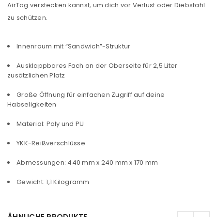
AirTag verstecken kannst, um dich vor Verlust oder Diebstahl
zu schützen.
Innenraum mit “Sandwich”-Struktur
Ausklappbares Fach an der Oberseite für 2,5 Liter
zusätzlichen Platz
Große Öffnung für einfachen Zugriff auf deine
Habseligkeiten
Material: Poly und PU
YKK-Reißverschlüsse
ANMELDEN
Abmessungen: 440 mm x 240 mm x 170 mm
Gewicht: 1,1 Kilogramm
Benutzername oder E-Mail-Adresse
*
ÄHNLICHE PRODUKTE