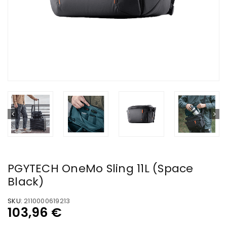
PGYTECH OneMo Sling 11L (Space
Black)
SKU:
2110000619213
103,96
€