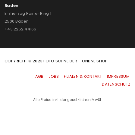
Baden:
Erzherzog Rainer Ring 1
2500 Baden
+43 2252 44166
COPYRIGHT © 2023 FOTO SCHNEIDER – ONLINE SHOP
AGB
|
JOBS
|
FILIALEN & KONTAKT
|
IMPRESSUM
|
DATENSCHUTZ
Alle Preise inkl. der gesetzlichen MwSt.