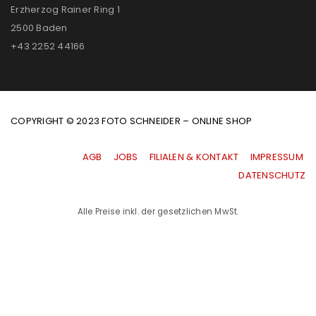
Erzherzog Rainer Ring 1
2500 Baden
+43 2252 44166
COPYRIGHT © 2023 FOTO SCHNEIDER – ONLINE SHOP
AGB
|
JOBS
|
FILIALEN & KONTAKT
|
IMPRESSUM
|
DATENSCHUTZ
Alle Preise inkl. der gesetzlichen MwSt.