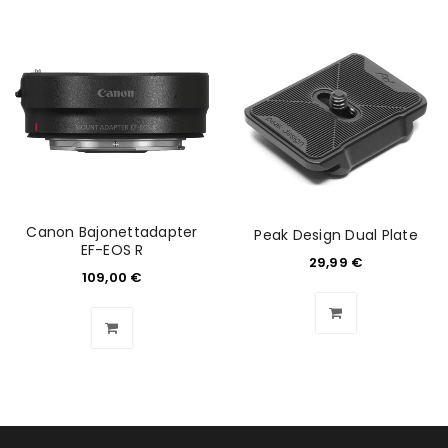
ANMELDEN
Benutzername oder E-Mail-Adresse
*
Passwort
*
Canon Bajonettadapter
Peak Design Dual Plate
EF-EOS R
29,99
€
109,00
€
Anmeldeformular geschützt durch
WP Captcha
Angemeldet bleiben
ANMELDEN
PASSWORT VERGESSEN?