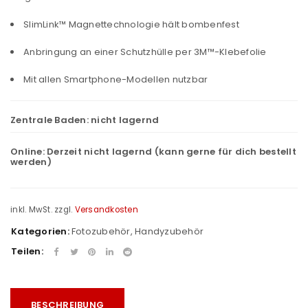
SlimLink™ Magnettechnologie hält bombenfest
Anbringung an einer Schutzhülle per 3M™-Klebefolie
Mit allen Smartphone-Modellen nutzbar
Zentrale Baden:
nicht lagernd
Online:
Derzeit nicht lagernd (kann gerne für dich bestellt
werden)
inkl. MwSt.
zzgl.
Versandkosten
Kategorien:
Fotozubehör
,
Handyzubehör
Teilen:
BESCHREIBUNG