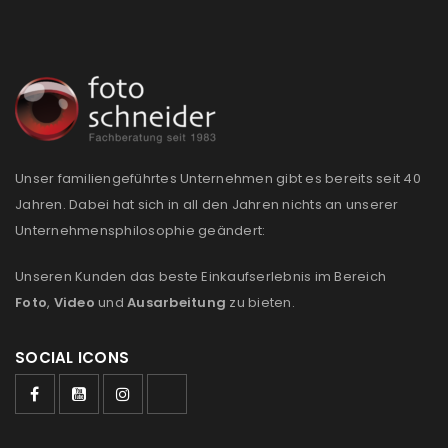
REGISTRIEREN
E-Mail-Adresse
*
Unser familiengeführtes Unternehmen gibt es bereits seit 40
Ein Link zum Erstellen eines neuen Passworts wird an
Jahren. Dabei hat sich in all den Jahren nichts an unserer
deine E-Mail-Adresse gesendet.
Unternehmensphilosophie geändert:
NEWSLETTER ABONNIEREN
Unseren Kunden das beste Einkaufserlebnis im Bereich
Foto
,
Video
und
Ausarbeitung
zu bieten.
Please select all the ways you would like to hear from
us
SOCIAL ICONS
Ich stimme zu
Ja, ich möchte ein Kundenkonto eröffnen und