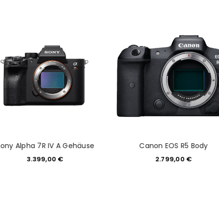
REGISTRIEREN
Sony Alpha 7R IV A Gehäuse
Canon EOS R5 Body
3.399,00
€
2.799,00
€