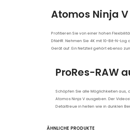
ANMELDEN
Atomos Ninja V
Benutzername oder E-Mail-Adre
Profitieren Sie von einer hohen Flexibi
DNxHR. Nehmen Sie 4K mit 10-Bit-N-Log 
Gerät auf. Ein Netzteil gehört ebenso zu
Passwort
*
ProRes-RAW 
Anmeldeformular geschü
ANMELDEN
Schöpfen Sie alle Möglichkeiten aus, d
Atomos Ninja V ausgeben. Der Videost
Detailtreue in hellen wie in dunklen Be
PASSWORT VERGESSEN?
ÄHNLICHE PRODUKTE