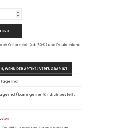
KORB
ach Österreich (ab 50€) und Deutschland
H, WENN DER ARTIKEL VERFÜGBAR IST
t lagernd
lagernd (kann gerne für dich bestellt
osten
 Objektiv
,
Kameras
,
Nikon Kameras
,