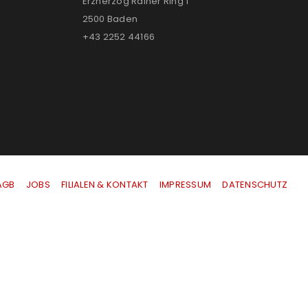
Erzherzog Rainer Ring 1
2500 Baden
+43 2252 44166
AGB
|
JOBS
|
FILIALEN & KONTAKT
|
IMPRESSUM
|
DATENSCHUTZ