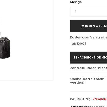
Menge
IN DEN WAREN
Kostenloser Versand n
(ab 100€)
BENACHRICHTIGE MIC
Zentrale Baden:
nich
Online:
Derzeit nicht 
werden)
inkl. MwSt.
zzgl.
Versandk
Kategorien:
Kamera &