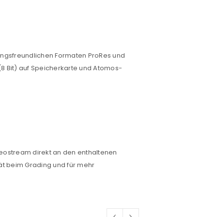
itungsfreundlichen Formaten ProRes und
(8 Bit) auf Speicherkarte und Atomos-
euen Passworts wird an deine E-
would like to hear from us
Videostream direkt an den enthaltenen
ät beim Grading und für mehr
konto eröffnen und akzeptiere die