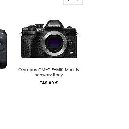
Olympus OM-D E-M10 Mark IV
schwarz Body
749,00
€
Nikon Z 6I
1.879,