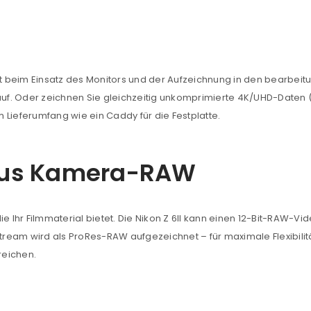
REGISTRIEREN
sse
*
E-Mail-Adresse
*
lität beim Einsatz des Monitors und der Aufzeichnung in den bearbe
auf. Oder zeichnen Sie gleichzeitig unkomprimierte 4K/UHD-Daten 
m Lieferumfang wie ein Caddy für die Festplatte.
Ein Link zum Erstellen eines n
Mail-Adresse gesendet.
aus Kamera-RAW
NEWSLETTER ABONNIEREN
tzt durch
WP Captcha
Please select all the ways you 
Angemeldet bleiben
ie Ihr Filmmaterial bietet. Die Nikon Z 6II kann einen 12-Bit-RAW-
Ich stimme zu
ream wird als ProRes-RAW aufgezeichnet – für maximale Flexibilit
reichen.
Ja, ich möchte ein Kunden
Datenschutzerklärung
.
*