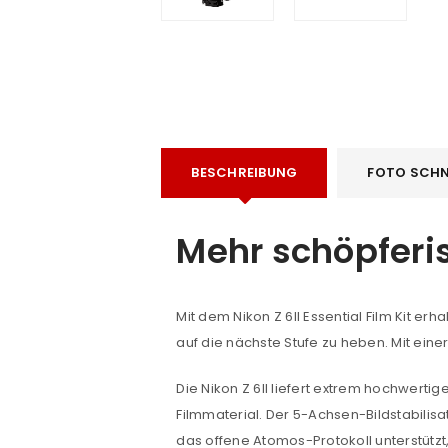
BESCHREIBUNG
FOTO SCHN
e
Mehr schöpferis
Mit dem Nikon Z 6II Essential Film Kit er
auf die nächste Stufe zu heben. Mit einer
Die Nikon Z 6II liefert extrem hochwerti
Filmmaterial. Der 5-Achsen-Bildstabilis
das offene Atomos-Protokoll unterstützt,