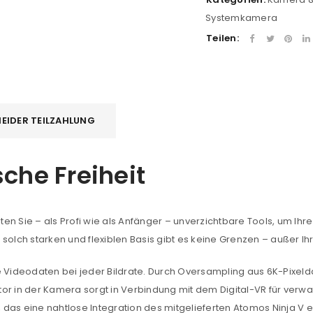
Systemkamera
Teilen:
EIDER TEILZAHLUNG
che Freiheit
halten Sie – als Profi wie als Anfänger – unverzichtbare Tools, um I
 solch starken und flexiblen Basis gibt es keine Grenzen – außer Ihr
ge Videodaten bei jeder Bildrate. Durch Oversampling aus 6K-Pixeld
ator in der Kamera sorgt in Verbindung mit dem Digital-VR für ver
 das eine nahtlose Integration des mitgelieferten Atomos Ninja V e