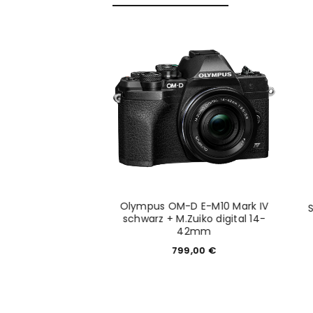
Olympus OM-D E-M10 Mark IV
 Z fc Body
schwarz + M.Zuiko digital 14-
9,00
€
42mm
799,00
€