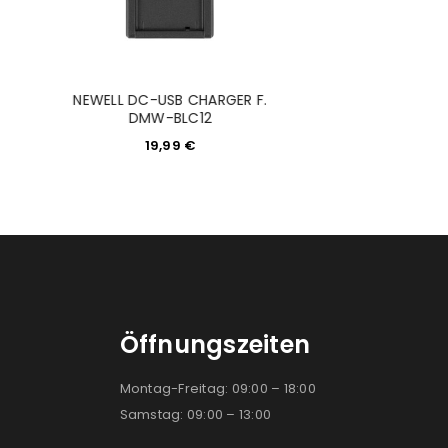
NEWELL DC-USB CHARGER F.
Newell USB-C K
DMW-BLC12
Silicone Red-
19,99
€
14,99
Öffnungszeiten
Montag-Freitag: 09:00 – 18:00
Samstag: 09:00 – 13:00