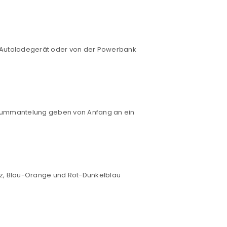
euen Passworts wird an deine E-
um Autoladegerät oder von der Powerbank
would like to hear from us
ikonummantelung geben von Anfang an ein
konto eröffnen und akzeptiere die
arz, Blau-Orange und Rot-Dunkelblau