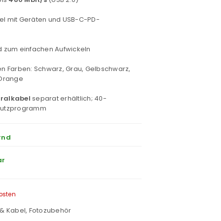
bel mit Geräten und USB-C-PD-
nd zum einfachen Aufwickeln
ren Farben: Schwarz, Grau, Gelbschwarz,
-Orange
ralkabel
separat erhältlich; 40-
hutzprogramm
rnd
ar
osten
 & Kabel
,
Fotozubehör