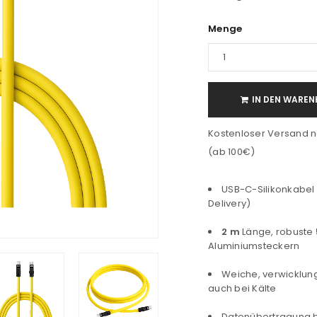
Menge
IN DEN WAREN
Kostenloser Versand n
(ab 100€)
USB-C-Silikonkabel 
Delivery)
2 m
Länge, robuste
Aluminiumsteckern
Weiche, verwicklungs
auch bei Kälte
Datenübertragung 