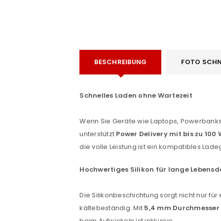
BESCHREIBUNG
FOTO SCHN
Schnelles Laden ohne Wartezeit
Wenn Sie Geräte wie Laptops, Powerbanks
unterstützt
Power Delivery mit bis zu 100
die volle Leistung ist ein kompatibles La
Hochwertiges Silikon für lange Lebens
ANMELDEN
Die Silikonbeschichtung sorgt nicht nur f
kältebeständig. Mit
5,4 mm Durchmesser
Benutzername oder E-Mail-Adre
beim Aufwickeln ist inklusive.