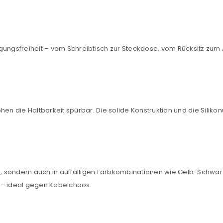
Ein Link zum Erstellen eines n
Mail-Adresse gesendet.
egungsfreiheit – vom Schreibtisch zur Steckdose, vom Rücksitz z
NEWSLETTER ABONNIEREN
tzt durch
WP Captcha
Please select all the ways you 
Angemeldet bleiben
hen die Haltbarkeit spürbar. Die solide Konstruktion und die Sil
Ich stimme zu
Ja, ich möchte ein Kunden
Datenschutzerklärung
.
*
rau, sondern auch in auffälligen Farbkombinationen wie Gelb-Schw
REGISTRIEREN
rt – ideal gegen Kabelchaos.