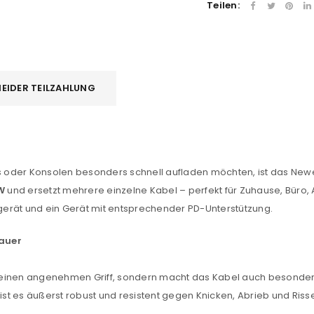
Teilen:
EIDER TEILZAHLUNG
 oder Konsolen besonders schnell aufladen möchten, ist das Newe
 W
und ersetzt mehrere einzelne Kabel – perfekt für Zuhause, Büro,
degerät und ein Gerät mit entsprechender PD-Unterstützung.
dauer
REGISTRIEREN
ür einen angenehmen Griff, sondern macht das Kabel auch besonders 
ist es äußerst robust und resistent gegen Knicken, Abrieb und Risse
sse
*
E-Mail-Adresse
*