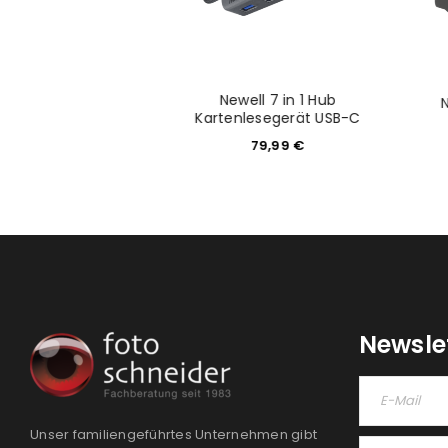
 Kabel 100W 1,5m
Newell 7 in 1 Hub
 Spiral Black
Kartenlesegerät USB-C
4,99
€
79,99
€
Newsle
Unser familiengeführtes Unternehmen gibt