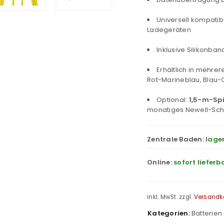
Universell kompati
Ladegeräten
Inklusive Silikonba
Erhältlich in mehre
Rot-Marineblau, Blau
Optional:
1,5-m-Spi
monatiges Newell-Sc
Zentrale Baden:
lage
Online:
sofort lieferb
inkl. MwSt.
zzgl.
Versandk
Kategorien:
Batterien