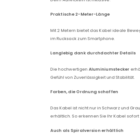
Praktische 2-Meter-Länge
Passwort
*
Mit 2 Metern bietet das Kabel ideale Bew
im Rucksack zum Smartphone.
Anmeldeformular geschü
Langlebig dank durchdachter Details
ANMELDEN
Die hochwertigen
Aluminiumstecker
erhö
Gefühl von Zuverlässigkeit und Stabilität.
PASSWORT VERGESSEN?
Farben, die Ordnung schaffen
Das Kabel ist nicht nur in Schwarz und G
erhältlich. So erkennen Sie Ihr Kabel sofo
Auch als Spiralversion erhältlich