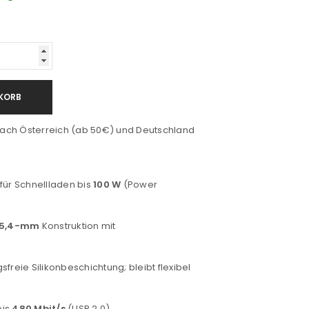
KORB
ach Österreich (ab 50€) und Deutschland
für Schnellladen bis
100 W
(Power
5,4-mm
Konstruktion mit
freie Silikonbeschichtung; bleibt flexibel
bis
480 Mbit/s
(USB 2.0)