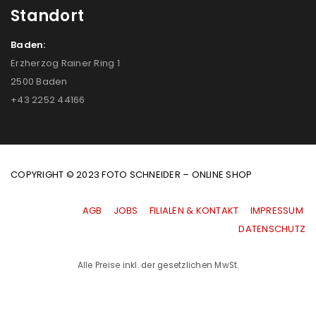
Standort
Baden:
Erzherzog Rainer Ring 1
2500 Baden
+43 2252 44166
COPYRIGHT © 2023 FOTO SCHNEIDER – ONLINE SHOP
AGB
|
JOBS
|
FILIALEN & KONTAKT
|
IMPRESSUM
|
DATENSCHUTZ
Alle Preise inkl. der gesetzlichen MwSt.