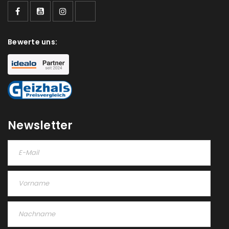
Ein Link zum Erstellen eines neuen Passworts wird an
deine E-Mail-Adresse gesendet.
NEWSLETTER ABONNIEREN
Bewerte uns:
Please select all the ways you would like to hear from
us
Ich stimme zu
Ja, ich möchte ein Kundenkonto eröffnen und
Newsletter
akzeptiere die
Datenschutzerklärung
.
*
REGISTRIEREN