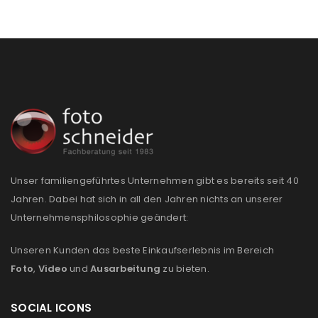
Passwort
*
Anmeldeformular geschützt durch
WP Captcha
Angemeldet bleiben
ANMELDEN
PASSWORT VERGESSEN?
Unser familiengeführtes Unternehmen gibt es bereits seit 40
Jahren. Dabei hat sich in all den Jahren nichts an unserer
Unternehmensphilosophie geändert:
REGISTRIEREN
Unseren Kunden das beste Einkaufserlebnis im Bereich
E-Mail-Adresse
*
Foto
,
Video
und
Ausarbeitung
zu bieten.
SOCIAL ICONS