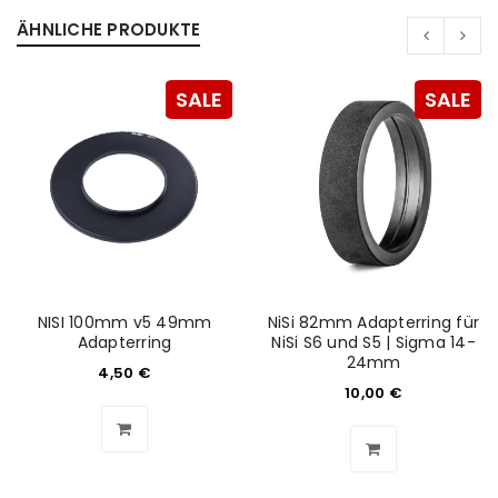
ÄHNLICHE PRODUKTE
SALE
SALE
NISI 100mm v5 49mm
NiSi 82mm Adapterring für
Adapterring
NiSi S6 und S5 | Sigma 14-
24mm
4,50
€
ANMELDEN
10,00
€
Benutzername oder E-Mail-Adresse
*